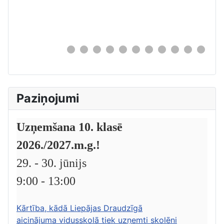
0
Paziņojumi
Uzņemšana 10. klasē
2026./2027.m.g.!
29. - 30. jūnijs
9:00 - 13:00
Kārtība, kādā Liepājas Draudzīgā
aicinājuma vidusskolā tiek uzņemti skolēni