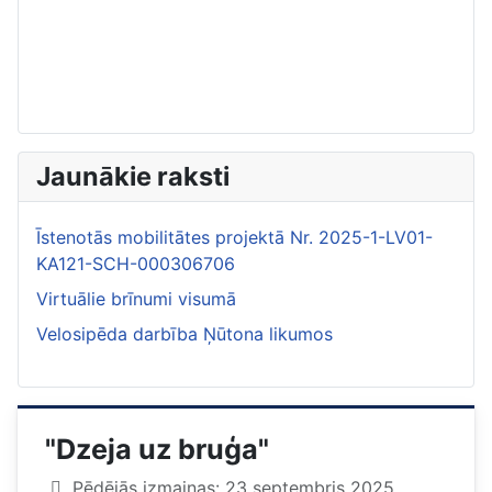
Jaunākie raksti
Īstenotās mobilitātes projektā Nr. 2025-1-LV01-
KA121-SCH-000306706
Virtuālie brīnumi visumā
Velosipēda darbība Ņūtona likumos
"Dzeja uz bruģa"
Pēdējās izmaiņas: 23 septembris 2025