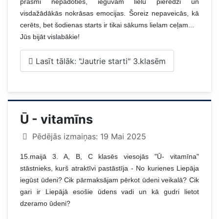
prasmi nepadoties, ieguvām lielu pieredzi un
visdažādākās nokrāsas emocijas. Šoreiz nepaveicās, kā
cerēts, bet šodienas starts ir tikai sākums lielam ceļam...
Jūs bijāt vislabākie!
Lasīt tālāk: "Jautrie starti" 3.klasēm
Ū - vitamīns
Pēdējās izmaiņas: 19 Mai 2025
15.maijā 3. A, B, C klasēs viesojās "Ū- vitamīna"
stāstnieks, kurš atraktīvi pastāstīja - No kurienes Liepāja
iegūst ūdeni? Cik pārmaksājam pērkot ūdeni veikalā? Cik
gari ir Liepājā esošie ūdens vadi un kā gudri lietot
dzeramo ūdeni?