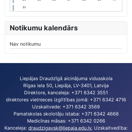
31
Notikumu kalendārs
Nav notikumu
Liepājas Draudzīgā aicinājuma vidusskola
Rīgas iela 50, Liepāja, LV-3401, Latvija
Direktore, kanceleja: +371 6342 3551
direktores vietnieces izglītības jomā: +371 6342 4716
Uzskaitvede: +371 6342 3569
Pamatskolas skolotāju istaba: +371 6342 4668
Medicīnas māsas: +371 6342 0266
Kanceleja:
draudzigavsk@liepaja.edu.lv
, Uzskaitvedība: