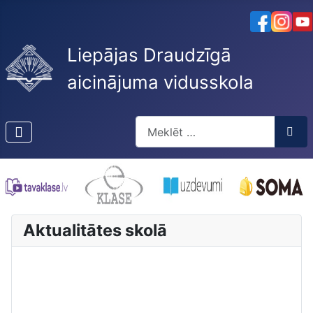
Liepājas Draudzīgā
aicinājuma vidusskola
Meklēt
Type 2 or more characters for res
Aktualitātes skolā