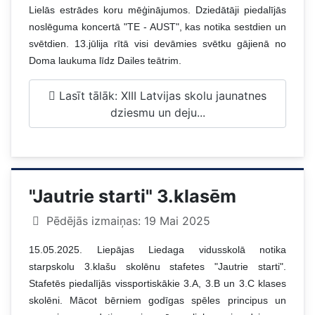
Lielās estrādes koru mēģinājumos. Dziedātāji piedalījās
noslēguma koncertā "TE - AUST", kas notika sestdien un
svētdien. 13.jūlija rītā visi devāmies svētku gājienā no
Doma laukuma līdz Dailes teātrim.
Lasīt tālāk: XIII Latvijas skolu jaunatnes
dziesmu un deju...
"Jautrie starti" 3.klasēm
Pēdējās izmaiņas: 19 Mai 2025
15.05.2025. Liepājas Liedaga vidusskolā notika
starpskolu 3.klašu skolēnu stafetes "Jautrie starti".
Stafetēs piedalījās vissportiskākie 3.A, 3.B un 3.C klases
skolēni. Mācot bērniem godīgas spēles principus un