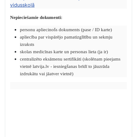
vidusskolā
Nepieciešamie dokumenti:
personu apliecinošs dokuments (pase / ID karte)
apliecība par vispārējo pamatizglītību un sekmju
izraksts
skolas medicīnas karte un personas lieta (ja ir)
centralizēto eksāmenu sertifikāti (skolēnam pieejams
vietnē latvija.lv - iesniegšanas brīdī to jāuzrāda
izdrukātu vai jāatver vietnē)