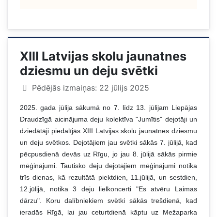
XIII Latvijas skolu jaunatnes
dziesmu un deju svētki
Pēdējās izmaiņas: 22 jūlijs 2025
2025. gada jūlija sākumā no 7. līdz 13. jūlijam Liepājas
Draudzīgā aicinājuma deju kolektīva "Jumītis" dejotāji un
dziedātāji piedalījās XIII Latvijas skolu jaunatnes dziesmu
un deju svētkos. Dejotājiem jau svētki sākās 7. jūlijā, kad
pēcpusdienā devās uz Rīgu, jo jau 8. jūlijā sākās pirmie
mēģinājumi. Tautisko deju dejotājiem mēģinājumi notika
trīs dienas, kā rezultātā piektdien, 11.jūlijā, un sestdien,
12.jūlijā, notika 3 deju lielkoncerti "Es atvēru Laimas
dārzu". Koru dalībniekiem svētki sākās trešdienā, kad
ieradās Rīgā, lai jau ceturtdienā kāptu uz Mežaparka