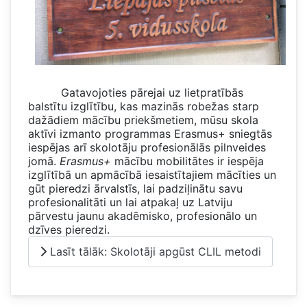
Gatavojoties pārejai uz lietpratībās
balstītu izglītību, kas mazinās robežas starp
dažādiem mācību priekšmetiem, mūsu skola
aktīvi izmanto programmas Erasmus+ sniegtās
iespējas arī skolotāju profesionālās pilnveides
jomā.
Erasmus+
mācību mobilitātes ir iespēja
izglītībā un apmācībā iesaistītajiem mācīties un
gūt pieredzi ārvalstīs, lai padziļinātu savu
profesionalitāti un lai atpakaļ uz Latviju
pārvestu jaunu akadēmisko, profesionālo un
dzīves pieredzi.
Lasīt tālāk: Skolotāji apgūst CLIL metodi