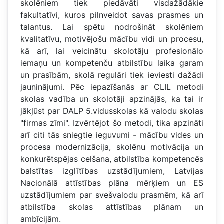
skolēniem tiek piedāvāti visdažādākie
fakultatīvi, kuros pilnveidot savas prasmes un
talantus. Lai spētu nodrošināt skolēniem
kvalitatīvu, motivējošu mācību vidi un procesu,
kā arī, lai veicinātu skolotāju profesionālo
iemaņu un kompetenču atbilstību laika garam
un prasībām, skolā regulāri tiek ieviesti dažādi
jauninājumi. Pēc iepazīšanās ar CLIL metodi
skolas vadība un skolotāji apzinājās, ka tai ir
jākļūst par DALP 5.vidusskolas kā valodu skolas
"firmas zīmi". Izvērtējot šo metodi, tika apzināti
arī citi tās sniegtie ieguvumi - mācību vides un
procesa modernizācija, skolēnu motivācija un
konkurētspējas celšana, atbilstība kompetencēs
balstītas izglītības uzstādījumiem, Latvijas
Nacionālā attīstības plāna mērķiem un ES
uzstādījumiem par svešvalodu prasmēm, kā arī
atbilstība skolas attīstības plānam un
ambīcijām.