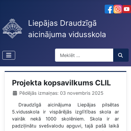
Liepājas Draudzīgā
aicinājuma vidusskola
Meklēt
Type 2 or more characters for resu
Projekta kopsavilkums CLIL
Pēdējās izmaiņas: 03 novembris 2025
Draudzīgā aicinājuma Liepājas pilsētas
5.vidusskola ir vispārējās izglītības skola ar
vairāk nekā 1000 skolēniem. Skola ir ar
padziļinātu svešvalodu apguvi, tajā pašā laikā