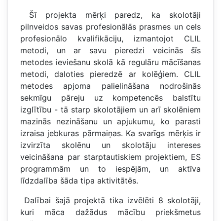
Šī projekta mērķi paredz, ka skolotāji
pilnveidos savas profesionālās prasmes un cels
profesionālo kvalifikāciju, izmantojot CLIL
metodi, un ar savu pieredzi veicinās šīs
metodes ieviešanu skolā kā regulāru mācīšanas
metodi, daloties pieredzē ar kolēģiem. CLIL
metodes apjoma palielināšana nodrošinās
sekmīgu pāreju uz kompetencēs balstītu
izglītību - tā starp skolotājiem un arī skolēniem
mazinās nezināšanu un apjukumu, ko parasti
izraisa jebkuras pārmaiņas. Ka svarīgs mērķis ir
izvirzīta skolēnu un skolotāju intereses
veicināšana par starptautiskiem projektiem, ES
programmām un to iespējām, un aktīva
līdzdalība šāda tipa aktivitātēs.
Dalībai šajā projektā tika izvēlēti 8 skolotāji,
kuri māca dažādus mācību priekšmetus