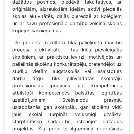
dažādos posmos, piedāvā fakultatīvus, ar
oriģinālām, aizraujošām idejām aktīvi piedalās
skolas aktivitātēs, dalās pieredzē ar kolēģiem
un ar savu profesionālo darbību veicina skolas
kopējos sasniegumus.
Šī projekta rezultātā tiks palielināta mācību
procesa efektivitāte - tas kļūs pievilcīgāks
skolēniem, ar praktisku ievirzi, motivējošs un
palielinās skolēnu konkurētspēju, pretendējot uz
studiju vietām augstskolās vai iesaistoties
darba tirgū. Tiks pilnveidotas skolotāju
profesionālās prasmes un kompetences
atbilstoši kompetencēs balstītas izglītības
uzstādījumiem. Svešvalodu prasmju
uzlabošanās gan skolotāju, gan skolēnu vidū
ļaus skolai turpināt veiksmīgi uzsākto
starptautisko sadarbību, īstenojot dažādus
projektus. Šis projekts ilgtermiņā nodrošinās