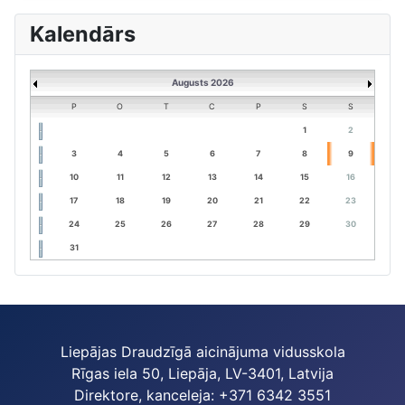
Kalendārs
Augusts 2026
P
O
T
C
P
S
S
1
2
3
4
5
6
7
8
9
10
11
12
13
14
15
16
17
18
19
20
21
22
23
24
25
26
27
28
29
30
31
Liepājas Draudzīgā aicinājuma vidusskola
Rīgas iela 50, Liepāja, LV-3401, Latvija
Direktore, kanceleja: +371 6342 3551