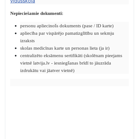
vidusskolā
Nepieciešamie dokumenti:
personu apliecinošs dokuments (pase / ID karte)
apliecība par vispārējo pamatizglītību un sekmju
izraksts
skolas medicīnas karte un personas lieta (ja ir)
centralizēto eksāmenu sertifikāti (skolēnam pieejams
vietnē latvija.lv - iesniegšanas brīdī to jāuzrāda
izdrukātu vai jāatver vietnē)