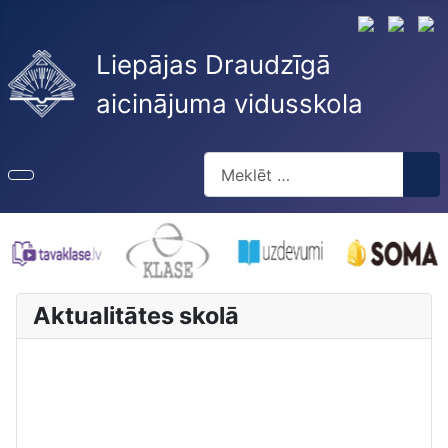
Liepājas Draudzīgā
aicinājuma vidusskola
Meklēt
Type 2 or more characters for re
Aktualitātes skolā