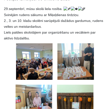
29.septembrī, mūsu skolā liela rosība.
Svinējām rudens sākumu ar Miķeļdienas tirdziņu.
2.,
3. un 10. klašu skolēni sarūpējuši dažādus gardumus, rudens
veltes un meistardarbus.
Liels paldies skolotājiem par organizēšanu un vecākiem par
aktīvo līdzdalību.