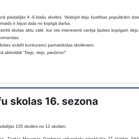
 piedalījās 4.-6.klašu skolēni. Veidojot deju kustības populārām dzie
 smaids ir bijusi daļa no kopīgā darba.
trēti skolas aktu zālē, kur visi interesenti varēja ļauties kopīgam d
s komandas.
idoties izrādīt konkurenci pamatskolas skolēniem.
 aktivitātē “Dejo, dejo, piedzīvo!”
 skolas 16. sezona
edalījās 125 skolēni no 12 skolām.
ns, Zentas Mauriņas Grobiņas vidusskolu pārstāvēja 27 skolēni, līdzī