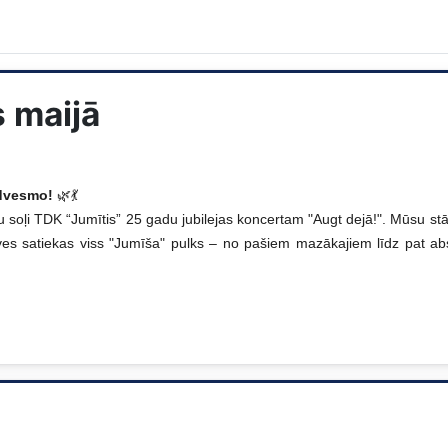
s maijā
edvesmo!
🌿💃
ju soļi TDK “Jumītis” 25 gadu jubilejas koncertam "Augt dejā!". Mūsu s
ves satiekas viss "Jumīša" pulks – no pašiem mazākajiem līdz pat abso