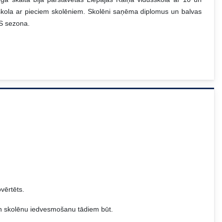
sskola ar pieciem skolēniem. Skolēni saņēma diplomus un balvas
ĢS sezona.
ovērtēts.
un skolēnu iedvesmošanu tādiem būt.