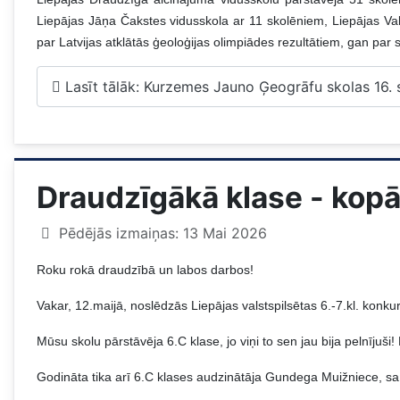
Liepājas Jāņa Čakstes vidusskola ar 11 skolēniem, Liepājas Va
par Latvijas atklātās ģeoloģijas olimpiādes rezultātiem, gan p
Lasīt tālāk: Kurzemes Jauno Ģeogrāfu skolas 16.
Draudzīgākā klase - kopā
Pēdējās izmaiņas: 13 Mai 2026
Roku rokā draudzībā un labos darbos!
Vakar, 12.maijā, noslēdzās Liepājas valstspilsētas 6.-7.kl. konku
Mūsu skolu pārstāvēja 6.C klase, jo viņi to sen jau bija pelnījuši
Godināta tika arī 6.C klases audzinātāja Gundega Muižniece, sa