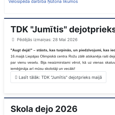
Velosipēda darbība Ņūtona likumos
TDK "Jumītis" dejotpriek
Pēdējās izmaiņas: 28 Mai 2026
"Augt dejā!" – stāsts, kas turpinās, un piedzīvojumi, kas i
16.maijā Liepājas Olimpiskā centra Rožu zālē atskanēja raiti de
par vienu veselu. Bija neaizmirstami vērot, kā uz vienas skatu
iemēģināja arī mūsu skolotāji un vecāki!
Lasīt tālāk: TDK "Jumītis" dejotprieks maijā
Skola dejo 2026