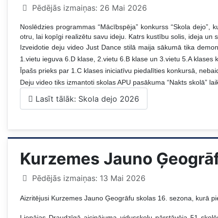
Pēdējās izmaiņas: 26 Mai 2026
Noslēdzies programmas “Mācībspēja” konkurss “Skola dejo”, kurā
otru, lai kopīgi realizētu savu ideju. Katrs kustību solis, ideja un
Izveidotie deju video Just Dance stilā maija sākumā tika demons
1.vietu ieguva 6.D klase, 2.vietu 6.B klase un 3.vietu 5.A klase
Īpašs prieks par 1.C klases iniciatīvu piedalīties konkursā, neba
Deju video tiks izmantoti skolas APU pasākuma “Nakts skolā” laikā
Lasīt tālāk: Skola dejo 2026
Kurzemes Jauno Ģeogrāfu
Pēdējās izmaiņas: 13 Mai 2026
Aizritējusi Kurzemes Jauno Ģeogrāfu skolas 16. sezona, kurā pi
Liepājas Draudzīgā aicinājuma vidusskolu pārstāvēja 51 skolē