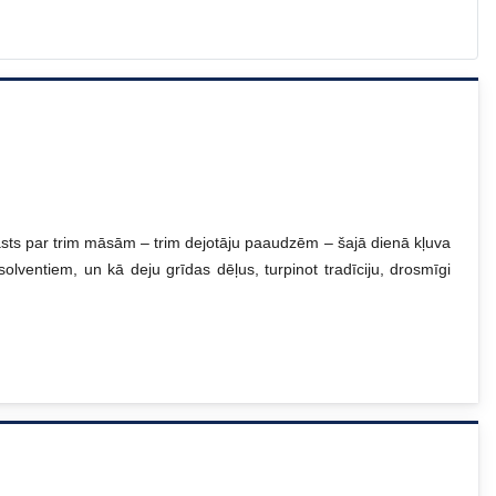
tāsts par trim māsām – trim dejotāju paaudzēm – šajā dienā kļuva
lventiem, un kā deju grīdas dēļus, turpinot tradīciju, drosmīgi