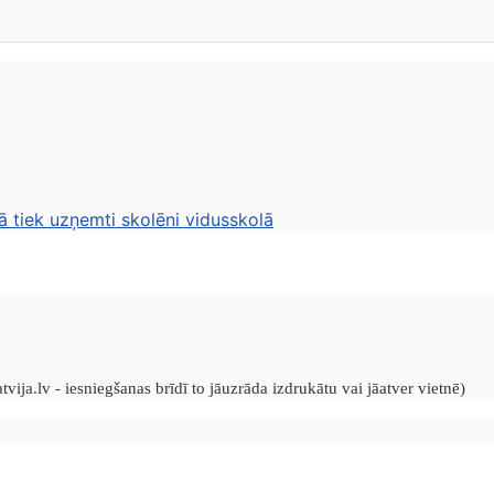
ā tiek uzņemti skolēni vidusskolā
vija.lv - iesniegšanas brīdī to jāuzrāda izdrukātu vai jāatver vietnē)