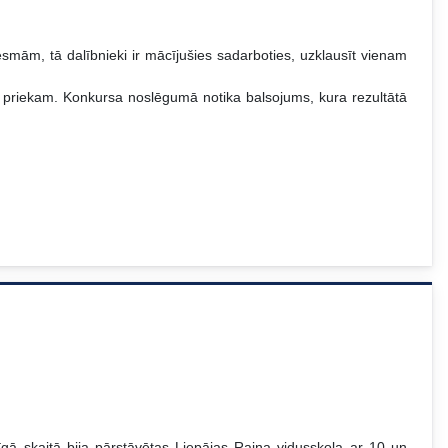
smām, tā dalībnieki ir mācījušies sadarboties, uzklausīt vienam
eju priekam. Konkursa noslēgumā notika balsojums, kura rezultātā
gā skaitā bija pārstāvētas Liepājas Raiņa vidusskola ar 10 un