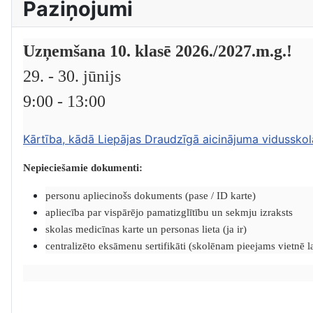
Paziņojumi
Uzņemšana 10. klasē 2026./2027.m.g.!
29. - 30. jūnijs
9:00 - 13:00
Kārtība, kādā Liepājas Draudzīgā aicinājuma vidusskol
Nepieciešamie dokumenti:
personu apliecinošs dokuments (pase / ID karte)
apliecība par vispārējo pamatizglītību un sekmju izraksts
skolas medicīnas karte un personas lieta (ja ir)
centralizēto eksāmenu sertifikāti (skolēnam pieejams vietnē lat