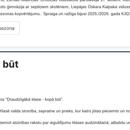
lsts ģimnāzija ar septiņiem skolēniem, Liepājas Oskara Kalpaka vidu
ar sezonas kopvērtējumu. Spraiga un ražīga bijusi 2025./2026. gada KJ
 sezona
 būt
rss "Draudzīgākā klase - kopā būt".
! Klasē valda sirsnība, sapratne un prieks, kur katrs jūtas pieņemts un n
ņemot atzinības rakstu par ieguldījumu klases audzināšanā, atbalstu 