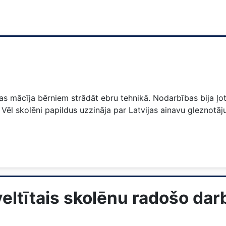
 mācīja bērniem strādāt ebru tehnikā. Nodarbības bija ļoti 
Vēl skolēni papildus uzzināja par Latvijas ainavu gleznotāju
 veltītais skolēnu radošo da