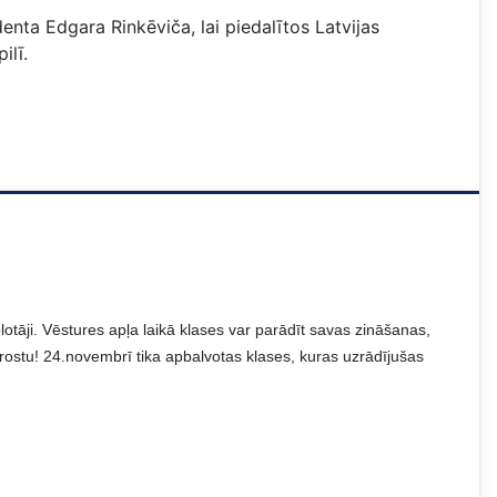
enta Edgara Rinkēviča, lai piedalītos Latvijas
ilī.
otāji. Vēstures apļa laikā klases
var parādīt savas zināšanas,
arostu! 24.novembrī tika apbalvotas klases, kuras uzrādījušas