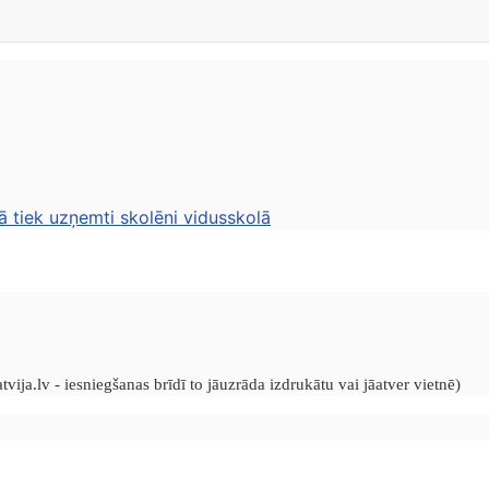
ā tiek uzņemti skolēni vidusskolā
vija.lv - iesniegšanas brīdī to jāuzrāda izdrukātu vai jāatver vietnē)