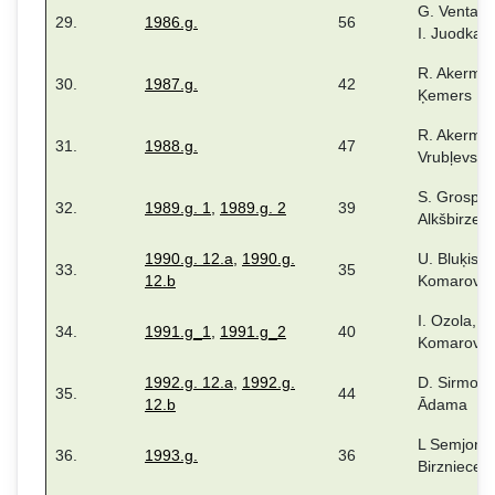
G. Ventask
29.
1986.g.
56
I. Juodka
R. Akerman
30.
1987.g.
42
Ķemers
R. Akerman
31.
1988.g.
47
Vrubļevska
S. Grospiņa
32.
1989.g. 1
,
1989.g. 2
39
Alkšbirze
1990.g. 12.a
,
1990.g.
U. Bluķis, 
33.
35
12.b
Komarova
I. Ozola, V.
34.
1991.g_1
,
1991.g_2
40
Komarovs.
1992.g. 12.a
,
1992.g.
D. Sirmovič
35.
44
12.b
Ādama
L Semjonov
36.
1993.g.
36
Birzniece