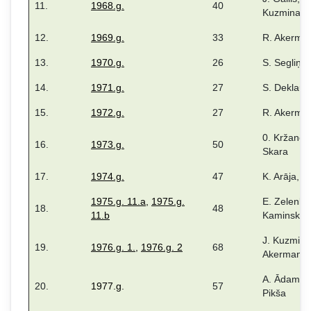
11.
1968.g.
40
Kuzmina
12.
1969.g.
33
R. Akerman
13.
1970.g.
26
S. Segliņa
14.
1971.g.
27
S. Deklaua
15.
1972.g.
27
R. Akerman
0. Kržanovi
16.
1973.g.
50
Skara
17.
1974.g.
47
K. Arāja, I
1975.g. 11.a
,
1975.g.
E. Zelenka
18.
48
11.b
Kaminska
J. Kuzmina
19.
1976.g. 1.
,
1976.g. 2
68
Akermanis
A. Ādama,
20.
1977.g.
57
Pikša