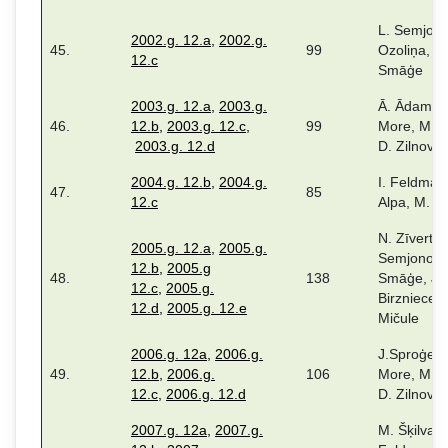
L. Semjono
2002.g. 12.a
,
2002.g.
45.
99
Ozoliņa, D.
12.c
Smāģe
2003.g. 12.a
,
2003.g.
Ā. Ādama. 
46.
12.b
,
2003.g. 12.c
,
99
More, M. 
2003.g. 12.d
D. Zilnovs
2004.g. 12.b
,
2004.g.
I. Feldman
47.
85
12.c
Alpa, M. Šķ
N. Zīverts,
2005.g. 12.a
,
2005.g.
Semjonova
12.b
,
2005.g
48.
138
Smāģe, J.
12.c
,
2005.g.
Birzniece, 
12.d
,
2005.g. 12.e
Mičule
2006.g. 12a
,
2006.g.
J.Sproģe, 
49.
12.b
,
2006.g.
106
More, M. 
12.c
,
2006.g. 12.d
D. Zilnovs
2007.g. 12a
,
2007.g.
M. Šķilvalte