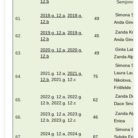
12.b
Semjonov
Simona Stal
2018.g. 12.a
,
2018.g.
61.
49
12.b
Anda Gineit
Zanda Krūm
2019.g. 12.a
,
2019.g.
62.
45
12.b
Anda Gineit
Ginta Latiša
2020.g. 12.a
,
2020.g.
63.
49
12.b
Zanda Alpa
Simona Stal
Laura Laube
2021.g. 12.a,
2021.g.
64.
75
12.b
, 2021.g. 12.c
Nikolova, So
Frišfelde
Zanda Drei
2022.g. 12.a, 2022.g.
65.
62
12.b, 2022.g. 12.c
Dace Smāģ
Zanda Alpa,
2023.g. 12.a, 2023.g.
66.
46
12.b, 2023.g. 12.c
Eniņa
Simona Stal
2024.g. 12.a, 2024.g.
67.
87
Solvita Frišf