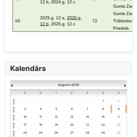
12.b, 2024.g. 12.c
Gunta Zara
Gunta Zara,
2025.g. 12.a,
2025.g.
68.
72
Triščenko, V
12.b
, 2025.g. 12.c
Priedols
Kalendārs
Augusts 2026
P
O
T
C
P
S
S
1
2
3
4
5
6
7
8
9
10
11
12
13
14
15
16
17
18
19
20
21
22
23
24
25
26
27
28
29
30