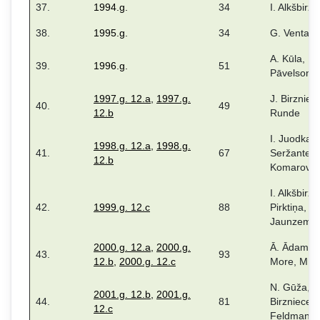
37.
1994.g.
34
I. Alkšbirze
38.
1995.g.
34
G. Ventask
A. Kūla, M.
39.
1996.g.
51
Pāvelsone
1997.g. 12.a
,
1997.g.
J. Birzniec
40.
49
12.b
Runde
I. Juodka, I
1998.g. 12.a
,
1998.g.
41.
67
Seržante, 
12.b
Komarova
I. Alkšbirze,
42.
1999.g. 12.c
88
Pirktiņa, D.
Jaunzeme
2000.g. 12.a
,
2000.g.
Ā. Ādama, 
43.
93
12.b
,
2000.g. 12.c
More, M. 
N. Gūža, J
2001.g. 12.b
,
2001.g.
44.
81
Birzniece, I
12.c
Feldmane