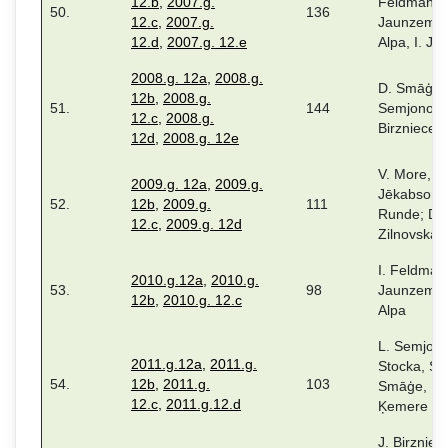
12.b
,
2007.g.
Feldmane,
50.
136
12.c
,
2007.g.
Jaunzeme,
12.d
,
2007.g. 12.e
Alpa, I. Ju
2008.g. 12a
,
2008.g.
D. Smāģe, 
12b
,
2008.g.
51.
144
Semjonova,
12.c
,
2008.g.
Birzniece,
12d
,
2008.g. 12e
V. More, M
2009.g. 12a
,
2009.g.
Jēkabsone
52.
12b
,
2009.g.
111
Runde; D.
12.c
,
2009.g. 12d
Zilnovska
I. Feldman
2010.g.12a
,
2010.g.
53.
98
Jaunzeme,
12b
,
2010.g. 12.c
Alpa
L. Semjono
2011.g.12a
,
2011.g.
Stocka, S.
54.
12b
,
2011.g.
103
Smāģe, R.
12.c
,
2011.g.12.d
Ķemere
J. Birzniec