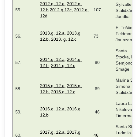
2012.g. 12.a
,
2012.g.
Šķilvalte, S
55.
12.b
2012.g.12c
,
2012.g.
107
Stalidzāne,
12d
Juodka
E. Triščenk
2013.g. 12.a
,
2013.g.
Feldmane,
56.
73
12.b
,
2013. g. 12.c
Jaunzeme
Santa
Stocka, Lu
2014.g. 12.a
,
2014.g.
57.
80
Semjonova
12.b,
2014.g. 12.c
Smāģe
Marina Šķil
2015.g. 12.a
,
2015.g.
Simona
58.
69
12.b
,
20
15.g.
12.c
Stalidzāne
Laura Laub
2016.g. 12.a,
2016.g.
Nikolova, 
59.
46
12.b
Timermani
Santa Stoc
2017.g. 12.a
,
2017.g.
Ludmila
60.
46