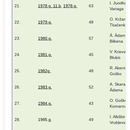
I. Juodka, 
21.
1978.g. 11.b
,
1978.g.
63
Vanaga
O. Kržanov
22.
1979.g.
48
Tkačenko
Ā. Ādama, 
23.
1980.g.
57
Bilkena
V. Krieva, 
24.
1981.g.
45
Bluķis
R. Akerman
25.
1982g.
48
Goško
A. Skara, Ā
26.
1983.g.
52
Ādama
O. Goško, 
27.
1984.g.
43
Komarova
I. Alkšbirze
28.
1985.g.
49
Vrubļevska