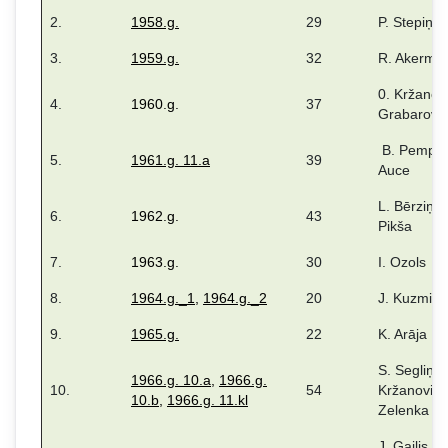
2.
1958.g.
29
P. Stepiņš
3.
1959.g.
32
R. Akerman
0. Kržanovi
4.
1960.g.
37
Grabarova
B. Pemper
5.
1961.g. 11.a
39
Auce
L. Bērziņa,
6.
1962.g.
43
Pikša
7.
1963.g.
30
I. Ozols
8.
1964.g._1
,
1964.g._2
20
J. Kuzmina
9.
1965.g.
22
K. Arāja
S. Segliņa,
1966.g. 10.a
,
1966.g.
10.
54
Kržanoviča
10.b
,
1966.g. 11.kl
Zelenka
J. Gailis, J.