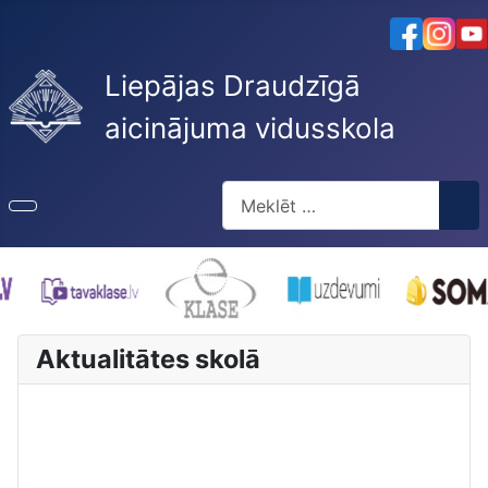
Liepājas Draudzīgā
aicinājuma vidusskola
Meklēt
Type 2 or more characters for re
Aktualitātes skolā