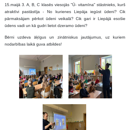
15.maijā 3. A, B, C klasēs viesojās "Ū- vitamīna" stāstnieks, kurš
atraktīvi pastāstīja - No kurienes Liepāja iegūst ūdeni? Cik
pārmaksājam pērkot ūdeni veikalā? Cik gari ir Liepājā esošie
ūdens vadi un kā gudri lietot dzeramo ūdeni?
Bērni uzdeva āķīgus un zinātniskus jautājumus, uz kuriem
nodarbības laikā guva atbildes!