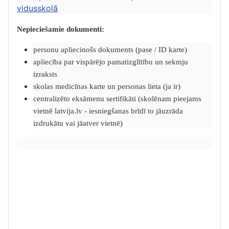
vidusskolā
Nepieciešamie dokumenti:
personu apliecinošs dokuments (pase / ID karte)
apliecība par vispārējo pamatizglītību un sekmju
izraksts
skolas medicīnas karte un personas lieta (ja ir)
centralizēto eksāmenu sertifikāti (skolēnam pieejams
vietnē latvija.lv - iesniegšanas brīdī to jāuzrāda
izdrukātu vai jāatver vietnē)