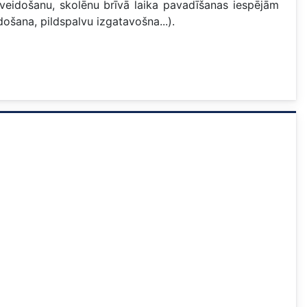
zveidošanu, skolēnu brīvā laika pavadīšanas iespējām
ošana, pildspalvu izgatavošna...).