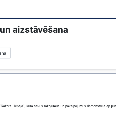
 un aizstāvēšana
šana
de "Ražots Liepājā", kurā savus ražojumus un pakalpojumus demonstrēja ap pu