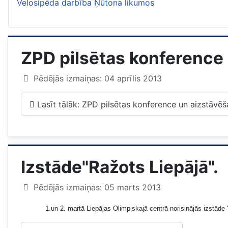
Velosipēda darbība Ņūtona likumos
ZPD pilsētas konference
Pēdējās izmaiņas: 04 aprīlis 2013
Lasīt tālāk: ZPD pilsētas konference un aizstāvē
Izstāde"Ražots Liepājā".
Pēdējās izmaiņas: 05 marts 2013
1.un 2. martā Liepājas Olimpiskajā centrā norisinājās izstā