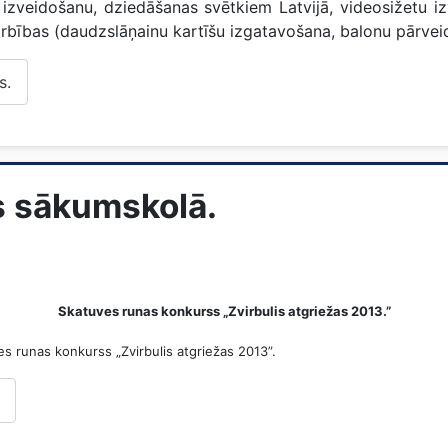
 izveidošanu, dziedāšanas svētkiem Latvijā, videosižetu i
arbības (daudzslāņainu kartīšu izgatavošana, balonu pārveid
s.
s sākumskolā.
Skatuves runas konkurss „Zvirbulis atgriežas 2013.”
s runas konkurss „Zvirbulis atgriežas 2013”.