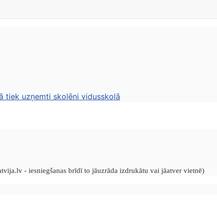
ā tiek uzņemti skolēni vidusskolā
vija.lv - iesniegšanas brīdī to jāuzrāda izdrukātu vai jāatver vietnē)