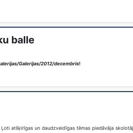
u balle
alerijas/Galerijas/2012/decembris
!
. Ļoti atšķirīgas un daudzveidīgas tēmas piedāvāja skolotāj