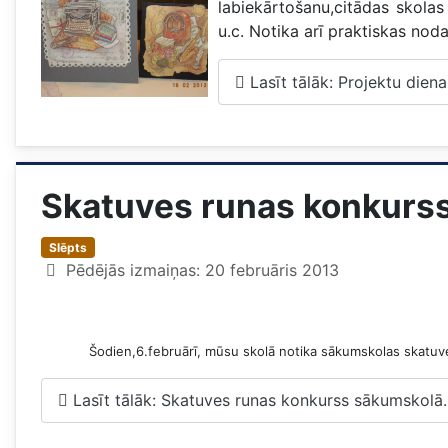
labiekārtošanu,citādas skolas
u.c. Notika arī praktiskas nod
Lasīt tālāk: Projektu diena
Skatuves runas konkurs
Slēpts
Pēdējās izmaiņas: 20 februāris 2013
Šodien,6.februārī, mūsu skolā notika sākumskolas skatuve
Lasīt tālāk: Skatuves runas konkurss sākumskolā.