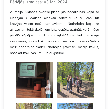
Pēdējās izmaiņas: 03 Mai 2024
2. maijā 8.klases skolēni piedalījās nodarbībās kopā ar
Liepājas būvvaldes ainavas arhitekti Lauru Vīvu un
Latvijas Valsts meži pārstāvjiem.
Nodarbībā kopā ar
ainavu arhitekti skolēniem bija iespēja uzzināt, kurš mūsu
pilsētā rūpējas par dabas saglabāšanu- koku vainagu
veidošanu, bojātu koku izciršanu, savukārt, Latvijas Valsts
meži nodarbībā skolēni darbojās praktiski- mērīja kokus,
nosakot koku vecumu un augstumu.