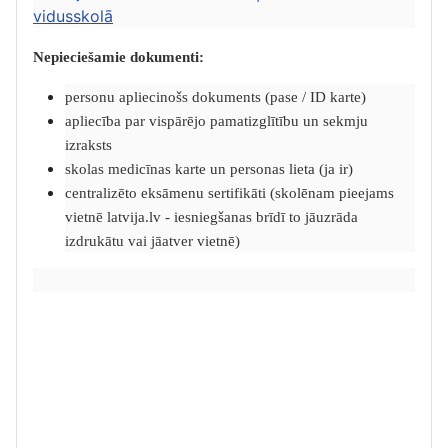
vidusskolā
Nepieciešamie dokumenti:
personu apliecinošs dokuments (pase / ID karte)
apliecība par vispārējo pamatizglītību un sekmju
izraksts
skolas medicīnas karte un personas lieta (ja ir)
centralizēto eksāmenu sertifikāti (skolēnam pieejams
vietnē latvija.lv - iesniegšanas brīdī to jāuzrāda
izdrukātu vai jāatver vietnē)