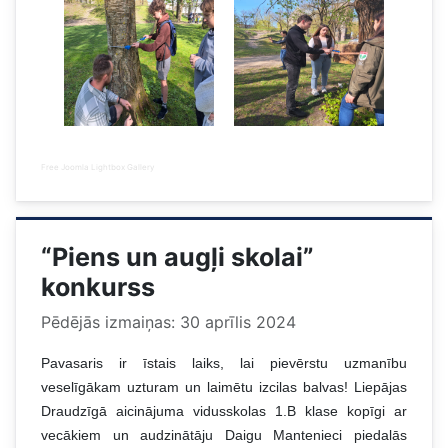
Free Joomla Lightbox Gallery
“Piens un augļi skolai”
konkurss
Pēdējās izmaiņas: 30 aprīlis 2024
Pavasaris ir īstais laiks, lai pievērstu uzmanību
veselīgākam uzturam un laimētu izcilas balvas! Liepājas
Draudzīgā aicinājuma vidusskolas 1.B klase kopīgi ar
vecākiem un audzinātāju Daigu Mantenieci piedalās