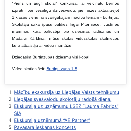
“Piens un augļi skolai” konkursā, lai veicinātu bērnos
izpratni par veselīgu dzīvesveidu, pie reizes aktualizējot
1.klases vienu no svarīgākajām mācību tēmām - burtiņus.
Skolotāja saka īpašu paldies Ingai Piterniecei, Justīnes
mammai, kura palīdzēja pie dziesmas radīšanas un
Madarai Kārkliņai, mūsu skolas vidusskolas skolniecei,
kura atbalstīja ar video montāžu!
Dziedāsim Burtiņzupas dziesmu visi kopā!
Video skaties šeit:
Burtiņu zupa 1.B
Mācību ekskursija uz Liepājas Valsts tehnikumu
Liepājas svešvalodu skolotāju radošā diena.
Ekskursija uz uzņēmumu LSEZ “Lauma Fabrics”
SIA
Ekskursija uzņēmumā “AE Partner”
Pavasara ieskaņas koncerts