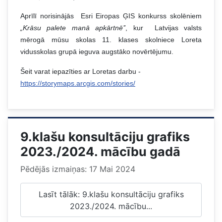
Aprīlī norisinājās
Esri Eiropas ĢIS konkurss skolēniem
„Krāsu palete manā apkārtnē’’
, kur
Latvijas valsts
mērogā mūsu skolas 11. klases skolniece Loreta
vidusskolas grupā ieguva augstāko novērtējumu.
Šeit varat iepazīties ar Loretas darbu -
https://storymaps.arcgis.com/stories/
9.klašu konsultāciju grafiks
2023./2024. mācību gadā
Pēdējās izmaiņas: 17 Mai 2024
Lasīt tālāk: 9.klašu konsultāciju grafiks
2023./2024. mācību...