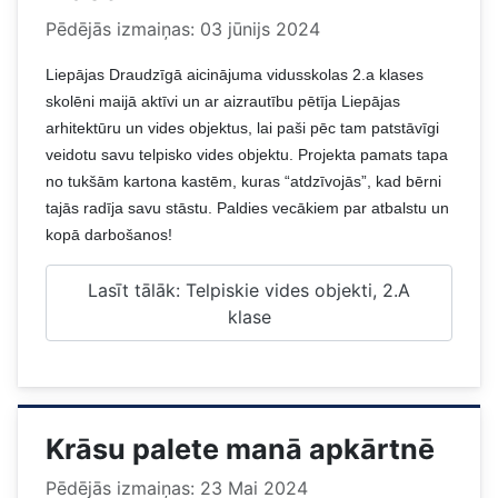
Pēdējās izmaiņas: 03 jūnijs 2024
Liepājas Draudzīgā aicinājuma vidusskolas 2.a klases
skolēni maijā aktīvi un ar aizrautību pētīja Liepājas
arhitektūru un vides objektus, lai paši pēc tam patstāvīgi
veidotu savu telpisko vides objektu. Projekta pamats tapa
no tukšām kartona kastēm, kuras “atdzīvojās”, kad bērni
tajās radīja savu stāstu. Paldies vecākiem par atbalstu un
kopā darbošanos!
Lasīt tālāk: Telpiskie vides objekti, 2.A
klase
Krāsu palete manā apkārtnē
Pēdējās izmaiņas: 23 Mai 2024