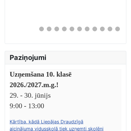
0
Paziņojumi
Uzņemšana 10. klasē
2026./2027.m.g.!
29. - 30. jūnijs
9:00 - 13:00
Kārtība, kādā Liepājas Draudzīgā
aicinājuma vidusskolā tiek uzņemti skolēni