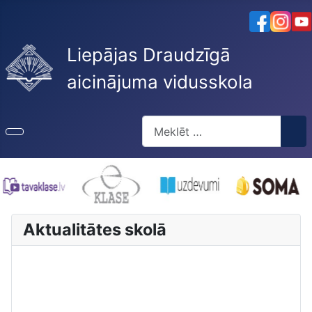
Liepājas Draudzīgā
aicinājuma vidusskola
Meklēt
Type 2 or more characters for re
Aktualitātes skolā