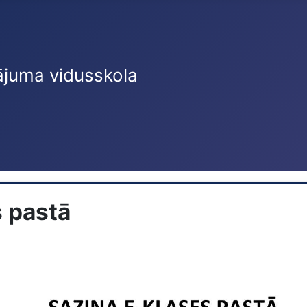
ājuma vidusskola
s pastā