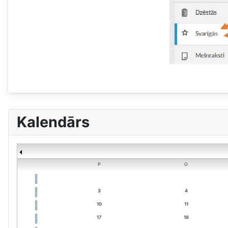
Kalendārs
P
O
3
4
10
11
17
18