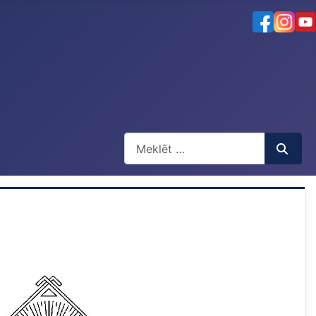
Meklēt
Type 2 or more characters for result