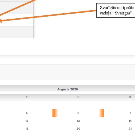
Augusts 2026
T
C
P
5
6
7
12
13
14
19
20
21