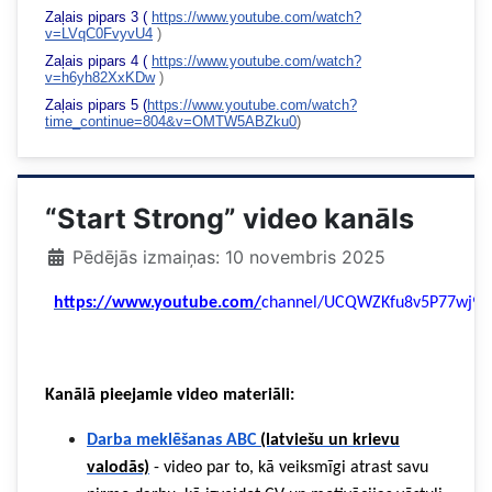
Zaļais pipars 3
(
https://www.youtube.com/watch?
v=LVqC0FvyvU4
)
Zaļais pipars 4
(
https://www.youtube.com/watch?
v=h6yh82XxKDw
)
Zaļais pipars 5 (
https://www.youtube.com/watch?
time_continue=804&v=OMTW5ABZku0
)
“Start Strong” video kanāls
Pēdējās izmaiņas: 10 novembris 2025
https://www.youtube.com/
channel/
UCQWZKfu8v5P77wj9
Kanālā pieejamie video materiāli:
Darba meklēšanas ABC
(latviešu un krievu
valodās)
- video par to, kā veiksmīgi atrast savu