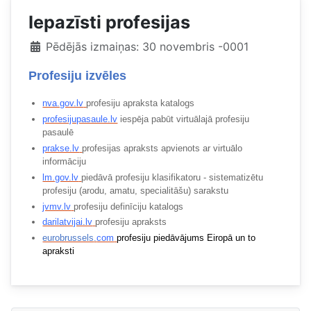
Iepazīsti profesijas
Pēdējās izmaiņas: 30 novembris -0001
Profesiju izvēles
nva.gov.lv
profesiju apraksta katalogs
profesijupasaule.lv
iespēja pabūt virtuālajā profesiju
pasaulē
prakse.lv
profesijas apraksts apvienots ar virtuālo
informāciju
lm.gov.lv
piedāvā profesiju klasifikatoru - sistematizētu
profesiju (arodu, amatu, specialitāšu) sarakstu
jvmv.lv
profesiju definīciju katalogs
darilatvijai.lv
profesiju apraksts
eurobrussels
.
com
profesiju piedāvājums Eiropā un to
apraksti