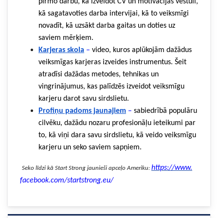
pirmo darbu, kā izveidot CV un motivācijas vēstuli,
kā sagatavoties darba intervijai, kā to veiksmīgi
novadīt, kā uzsākt darba gaitas un doties uz
saviem mērķiem.
Karjeras skola
–
video, kuros aplūkojām dažādus
veiksmīgas karjeras izveides instrumentus. Šeit
atradīsi dažādas metodes, tehnikas un
vingrinājumus, kas palīdzēs izveidot veiksmīgu
karjeru darot savu sirdslietu.
Profiņu padoms jaunajiem
–
sabiedrībā populāru
cilvēku, dažādu nozaru profesionāļu ieteikumi par
to, kā viņi dara savu sirdslietu, kā veido veiksmīgu
karjeru un seko saviem sapņiem.
https://www.
Seko līdzi kā Start Strong jaunieši apceļo Ameriku:
facebook.com/startstrong.eu/
bahçelievler
escort