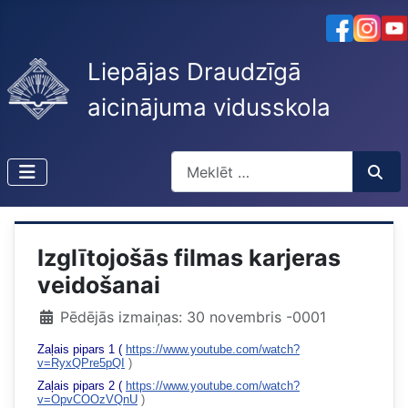
Liepājas Draudzīgā
aicinājuma vidusskola
Meklēt
Type 2 or more characters for resu
Izglītojošās filmas karjeras
veidošanai
Pēdējās izmaiņas: 30 novembris -0001
Zaļais pipars 1
(
https://www.youtube.com/watch?
v=RyxQPre5pQI
)
Zaļais pipars 2
(
https://www.youtube.com/watch?
v=OpvCOOzVQnU
)