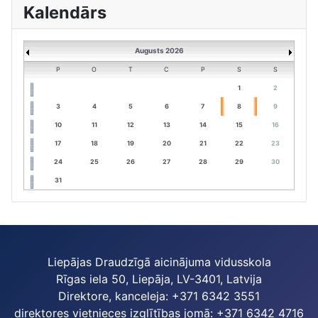
Kalendārs
Augusts 2026
P
O
T
C
P
S
S
1
2
3
4
5
6
7
8
9
10
11
12
13
14
15
16
17
18
19
20
21
22
23
24
25
26
27
28
29
30
31
Liepājas Draudzīgā aicinājuma vidusskola
Rīgas iela 50, Liepāja, LV-3401, Latvija
Direktore, kanceleja: +371 6342 3551
direktores vietnieces izglītības jomā: +371 6342 4716