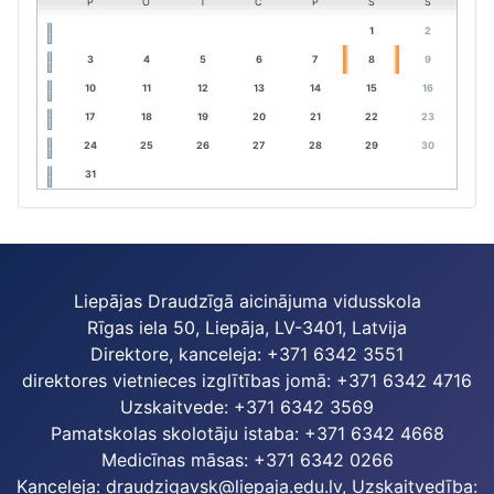
P
O
T
C
P
S
S
1
2
3
4
5
6
7
8
9
10
11
12
13
14
15
16
17
18
19
20
21
22
23
24
25
26
27
28
29
30
31
Liepājas Draudzīgā aicinājuma vidusskola
Rīgas iela 50, Liepāja, LV-3401, Latvija
Direktore, kanceleja: +371 6342 3551
direktores vietnieces izglītības jomā: +371 6342 4716
Uzskaitvede: +371 6342 3569
Pamatskolas skolotāju istaba: +371 6342 4668
Medicīnas māsas: +371 6342 0266
Kanceleja:
draudzigavsk@liepaja.edu.lv
, Uzskaitvedība: