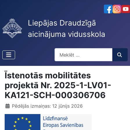
Liepājas Draudzīgā
aicinājuma vidusskola
Meklēt
Type 2 or more characters for resu
Īstenotās mobilitātes
projektā Nr. 2025-1-LV01-
KA121-SCH-000306706
Pēdējās izmaiņas: 12 jūnijs 2026