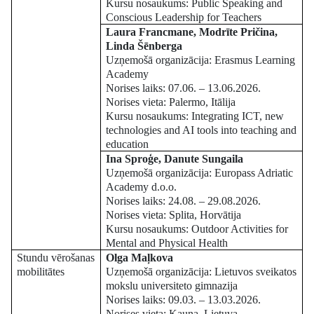
Kursu nosaukums: Public Speaking and
Conscious Leadership for Teachers
Laura Francmane, Modrīte Pričina,
Linda Šēnberga
Uzņemošā organizācija: Erasmus Learning
Academy
Norises laiks: 07.06. – 13.06.2026.
Norises vieta: Palermo, Itālija
Kursu nosaukums: Integrating ICT, new
technologies and AI tools into teaching and
education
Ina Sproģe, Danute Sungaila
Uzņemošā organizācija: Europass Adriatic
Academy d.o.o.
Norises laiks: 24.08. – 29.08.2026.
Norises vieta: Splita, Horvātija
Kursu nosaukums: Outdoor Activities for
Mental and Physical Health
Stundu vērošanas
Olga Maļkova
mobilitātes
Uzņemošā organizācija: Lietuvos sveikatos
mokslu universiteto gimnazija
Norises laiks: 09.03. – 13.03.2026.
Norises vieta: Kauņa, Lietuva