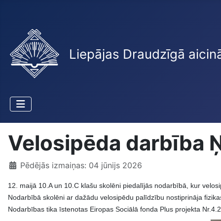
Liepājas Draudzīgā aicin
Velosipēda darbība 
Pēdējās izmaiņas: 04 jūnijs 2026
12. maijā 10.A un 10.C klašu skolēni piedalījās nodarbībā, kur velos
Nodarbībā skolēni ar dažādu velosipēdu palīdzību nostiprināja fizi
Nodarbības tika īstenotas Eiropas Sociālā fonda Plus projekta Nr.4.2.