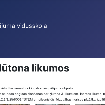
ājuma vidusskola
Ņūtona likumos
ipēds tika izmantots kā galvenais pētījuma objekts.
kas stundās apgūtās zināšanas par Ņūtona 3. likumiem- inerces likums, 
2.1/1/25/I/001 “STEM un pilsoniskās līdzdalības norises plašākai izglītīb