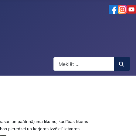
Meklēt
Type 2 or more characters for result
masas un paātrinājuma likums, kustības likums.
as pieredzei un karjeras izvēlei” ietvaros.