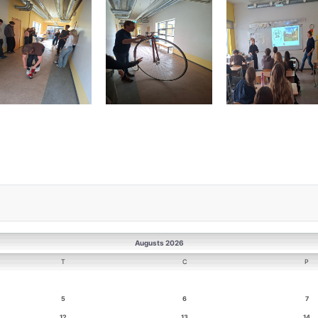
Augusts 2026
T
C
P
5
6
7
12
13
14