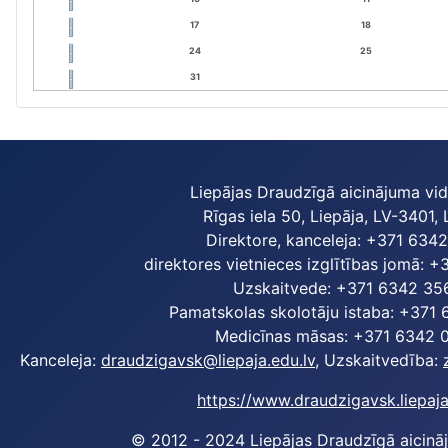
17
18
24
25
31
Liepājas Draudzīgā aicinājuma vi
Rīgas iela 50, Liepāja, LV-3401, 
Direktore, kanceleja: +371 634
direktores vietnieces izglītības jomā: 
Uzskaitvede: +371 6342 35
Pamatskolas skolotāju istaba: +371
Medicīnas māsas: +371 6342 
Kanceleja:
draudzigavsk@liepaja.edu.lv
, Uzskaitvedība:
https://www.draudzigavsk.liepaja
© 2012 - 2024 Liepājas Draudzīgā aicinā