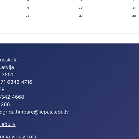
19
20
21
26
27
28
dusskola
Latvija
2 3551
+371 6342 4716
69
 6342 4668
0266
zigrida.timbare@liepaja.edu.lv
.edu.lv
juma vidusskola