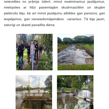
neievelties no prāmja ūdenī, minot neatminamus jautājumus,
mielojoties ar līdzi paņemtajām skudrmaizītēm un skujām
piebirušo tēju, kā arī minot jautājumu atbildes gan pareizos, gan
iespējamos, gan visneiedomājamākos variantus. Tā bija jautri,
saturīgi un skaisti pavadīta diena.