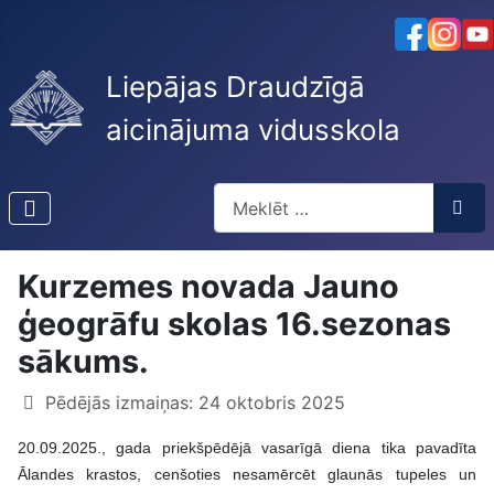
Liepājas Draudzīgā
aicinājuma vidusskola
Meklēt
Type 2 or more characters for res
Kurzemes novada Jauno
ģeogrāfu skolas 16.sezonas
sākums.
Pēdējās izmaiņas: 24 oktobris 2025
20.09.2025., gada priekšpēdējā vasarīgā diena tika pavadīta
Ālandes krastos, cenšoties nesamērcēt glaunās tupeles un