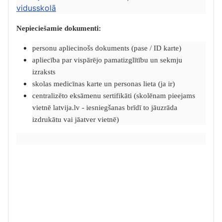
vidusskolā
Nepieciešamie dokumenti:
personu apliecinošs dokuments (pase / ID karte)
apliecība par vispārējo pamatizglītību un sekmju
izraksts
skolas medicīnas karte un personas lieta (ja ir)
centralizēto eksāmenu sertifikāti (skolēnam pieejams
vietnē latvija.lv - iesniegšanas brīdī to jāuzrāda
izdrukātu vai jāatver vietnē)