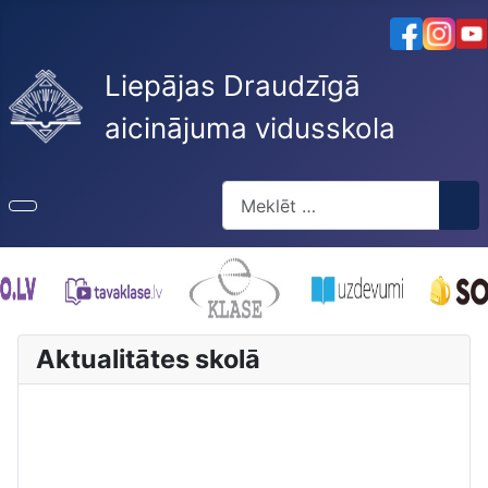
Liepājas Draudzīgā
aicinājuma vidusskola
Meklēt
Type 2 or more characters for re
Aktualitātes skolā