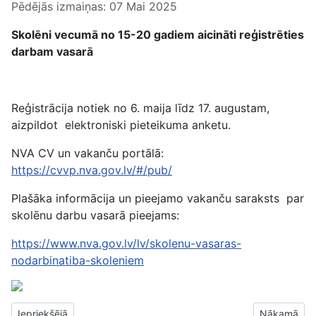
Pēdējās izmaiņas: 07 Mai 2025
Skolēni vecumā no 15-20 gadiem aicināti reģistrēties
darbam vasarā
Reģistrācija notiek no 6. maija līdz 17. augustam,
aizpildot elektroniski pieteikuma anketu.
NVA CV un vakanču portālā:
https://cvvp.nva.gov.lv/#/pub/
Plašāka informācija un pieejamo vakanču saraksts par
skolēnu darbu vasarā pieejams:
https://www.nva.gov.lv/lv/skolenu-vasaras-
nodarbinatiba-skoleniem
Iepriekšējais raksts: Teātra izrāde "Miltiņciems"
Nākamais ra
Iepriekšējā
Nākamā