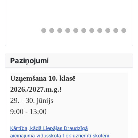
0
Paziņojumi
Uzņemšana 10. klasē
2026./2027.m.g.!
29. - 30. jūnijs
9:00 - 13:00
Kārtība, kādā Liepājas Draudzīgā
aicinājuma vidusskolā tiek uzņemti skolēni