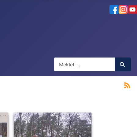
Meklēt
Type 2 or more characters for result