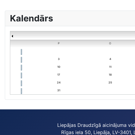
Kalendārs
P
O
3
4
10
11
17
18
24
25
31
Liepājas Draudzīgā aicinājuma vi
Rīgas iela 50, Liepāja, LV-3401, 