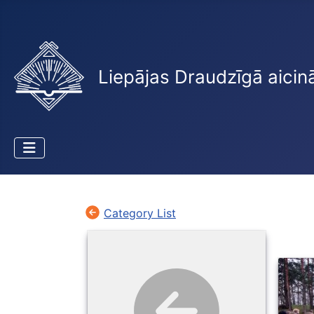
Liepājas Draudzīgā aicin
Category List