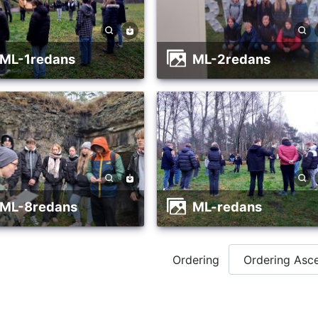
ML-1redans
ML-2redans
ML-8redans
ML-redans
Ordering