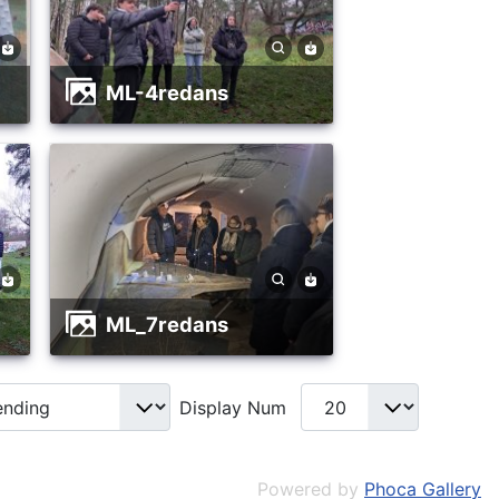
ML-4redans
ML_7redans
Display Num
Powered by
Phoca Gallery