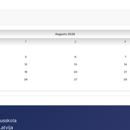
Augusts 2026
T
C
P
5
6
7
12
13
14
19
20
21
26
27
28
dusskola
Latvija