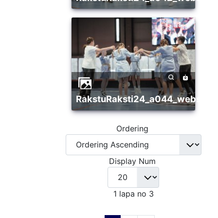
RakstuRaksti24_a044_websize
Ordering
Display Num
1 lapa no 3