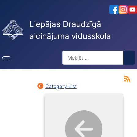
Liepājas Draudzīgā
aicinājuma vidusskola
Meklēt
Type 2 or more characters for re
Category List