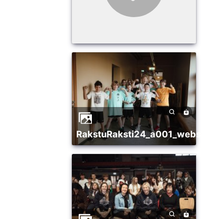
RakstuRaksti24_a001_websize