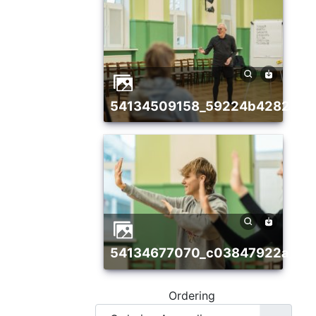
54134509158_59224b4282_w
54134677070_c03847922a_w
Ordering