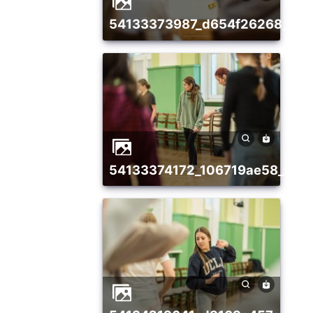
54133373987_d654f26268_w
54133374172_106719ae58_w