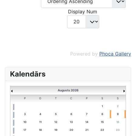
Display Num
Powered by
Phoca Gallery
Kalendārs
Augusts 2026
P
O
T
C
P
S
S
1
2
3
4
5
6
7
8
9
10
11
12
13
14
15
16
17
18
19
20
21
22
23