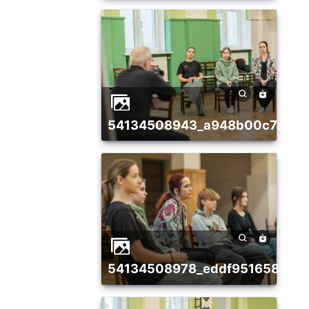
54134508943_a948b00c7a_w
54134508978_eddf951658_w