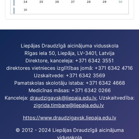
24
25
26
27
28
29
30
31
Liepājas Draudzīgā aicinājuma vidusskola
Rīgas iela 50, Liepāja, LV-3401, Latvija
Direktore, kanceleja: +371 6342 3551
direktores vietnieces izglītības jomā: +371 6342 4716
Uzskaitvede: +371 6342 3569
Pamatskolas skolotāju istaba: +371 6342 4668
Medicīnas māsas: +371 6342 0266
Kanceleja:
draudzigavsk@liepaja.edu.lv
, Uzskaitvedība:
zigrida.timbare@liepaja.edu.lv
https://www.draudzigavsk.liepaja.edu.lv
© 2012 - 2024 Liepājas Draudzīgā aicinājuma
vidusskola