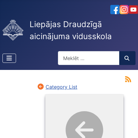
Liepājas Draudzīgā
aicinājuma vidusskola
Meklēt
Type 2 or more characters for resu
Category List