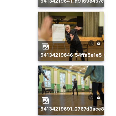
54134219641_d9169e457c_w
54134219646_54ffa5e1e5_w
54134219691_0767d6ace8_w