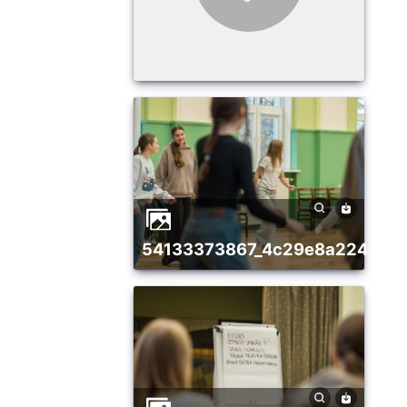
54133373867_4c29e8a224_w