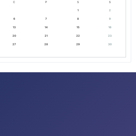
C
P
S
S
1
2
6
7
8
9
13
14
15
16
20
21
22
23
27
28
29
30