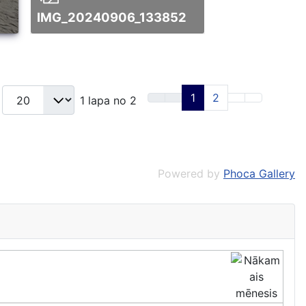
IMG_20240906_133852
1
2
1 lapa no 2
Powered by
Phoca Gallery