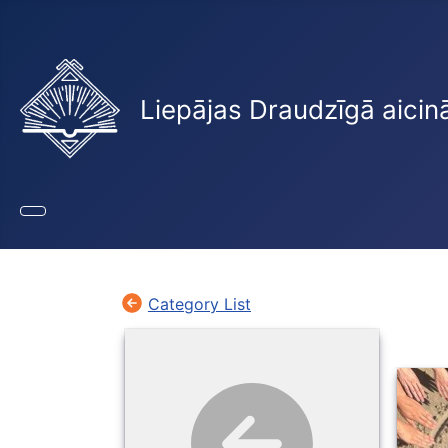
Liepājas Draudzīgā aicin
Category List