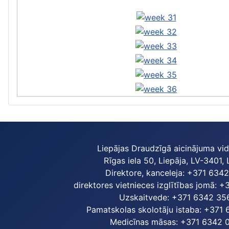
Liepājas Draudzīgā aicinājuma vi
Rīgas iela 50, Liepāja, LV-3401, 
Direktore, kanceleja: +371 634
direktores vietnieces izglītības jomā: 
Uzskaitvede: +371 6342 35
Pamatskolas skolotāju istaba: +371
Medicīnas māsas: +371 6342 