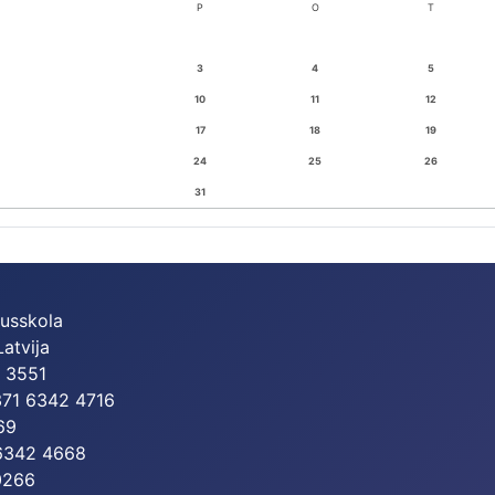
P
O
T
3
4
5
10
11
12
17
18
19
24
25
26
31
dusskola
Latvija
2 3551
+371 6342 4716
69
 6342 4668
0266