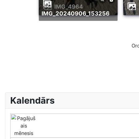
IMG_4964
IMG_20240906_153256
Or
Kalendārs