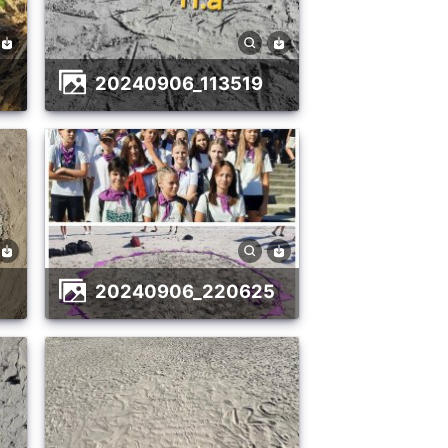
20240906_113519
20240906_220625