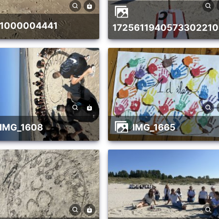
1000004441
172561194057330221
IMG_1608
IMG_1665