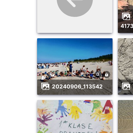
41
20240906_113542