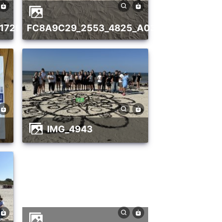
01729465334839
FC8A9C29_2553_4825_A03C_28D4564F0
IMG_4943