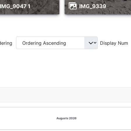
IMG_9047 1
IMG_9339
dering
Display Num
Augusts 2026