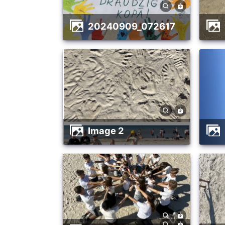
20240909_072617
image 2