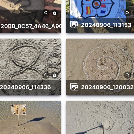
20240906_113153
7320BB_8C57_4A46_A964_6D2FBF788CD7
20240906_114336
20240906_120032