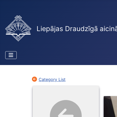
Liepājas Draudzīgā aicin
Category List