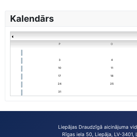
Kalendārs
P
O
3
4
10
11
17
18
24
25
31
Liepājas Draudzīgā aicinājuma vi
Rīgas iela 50, Liepāja, LV-3401, 