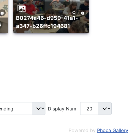
b0274a46-d959-41a1-
5
a347-b26ffc194681
Display Num
Powered by
Phoca Gallery