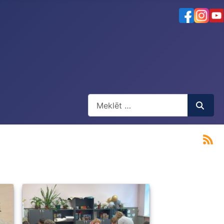
Meklēt
Type 2 or more characters for result