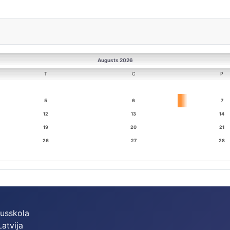
Augusts 2026
T
C
P
5
6
7
12
13
14
19
20
21
26
27
28
dusskola
Latvija