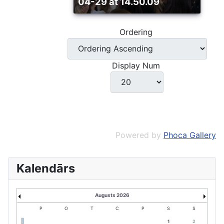
04-29 at 14.50.09
Ordering
Display Num
Powered by
Phoca Gallery
Kalendārs
Augusts 2026
P
O
T
C
P
S
S
1
2