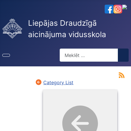
Liepājas Draudzīgā
aicinājuma vidusskola
Meklēt
Type 2 or more characters for re
Category List