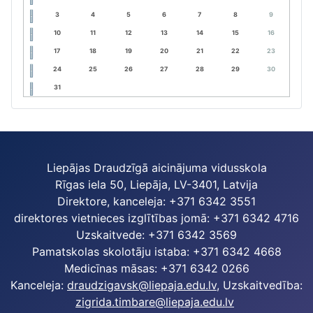
3
4
5
6
7
8
9
10
11
12
13
14
15
16
17
18
19
20
21
22
23
24
25
26
27
28
29
30
31
Liepājas Draudzīgā aicinājuma vidusskola
Rīgas iela 50, Liepāja, LV-3401, Latvija
Direktore, kanceleja: +371 6342 3551
direktores vietnieces izglītības jomā: +371 6342 4716
Uzskaitvede: +371 6342 3569
Pamatskolas skolotāju istaba: +371 6342 4668
Medicīnas māsas: +371 6342 0266
Kanceleja:
draudzigavsk@liepaja.edu.lv
, Uzskaitvedība:
zigrida.timbare@liepaja.edu.lv