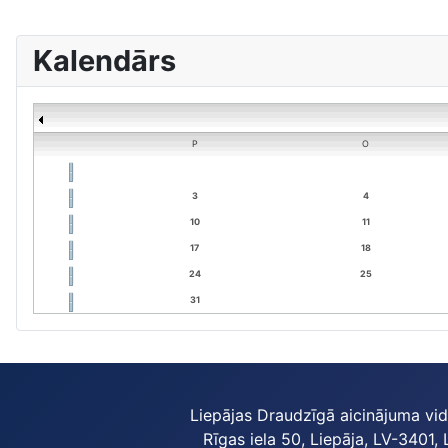
Kalendārs
P
O
3
4
10
11
17
18
24
25
31
Liepājas Draudzīgā aicinājuma vi
Rīgas iela 50, Liepāja, LV-3401, 