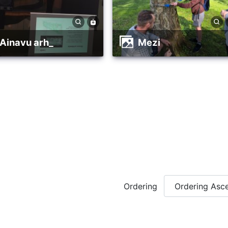
ainavu arh_
mezi
Ordering