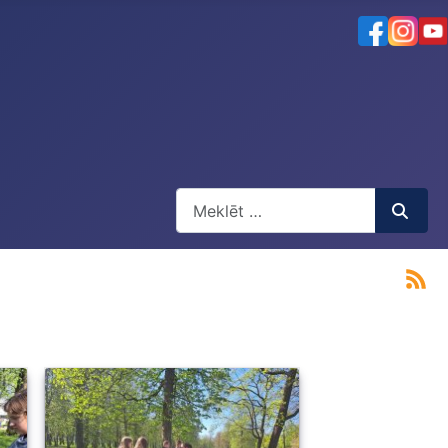
Meklēt
Type 2 or more characters for result