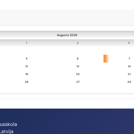
Augusts 2026
T
C
P
5
6
7
12
13
14
19
20
21
26
27
28
dusskola
Latvija