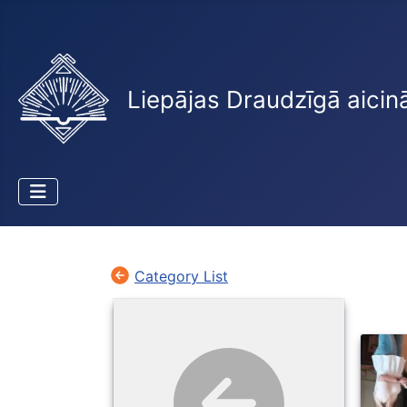
Liepājas Draudzīgā aicin
Category List