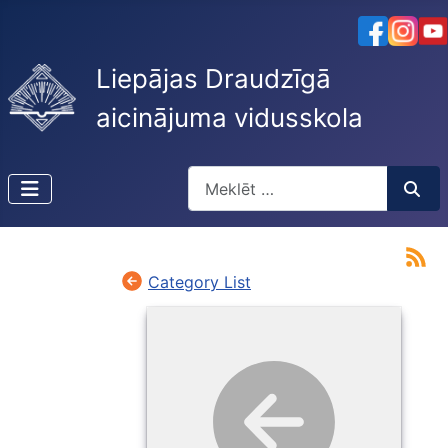
Liepājas Draudzīgā
aicinājuma vidusskola
Meklēt
Type 2 or more characters for resu
Category List