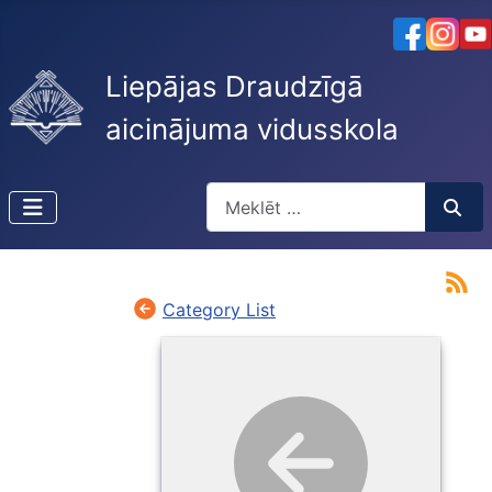
Liepājas Draudzīgā
aicinājuma vidusskola
Meklēt
Type 2 or more characters for resu
Category List