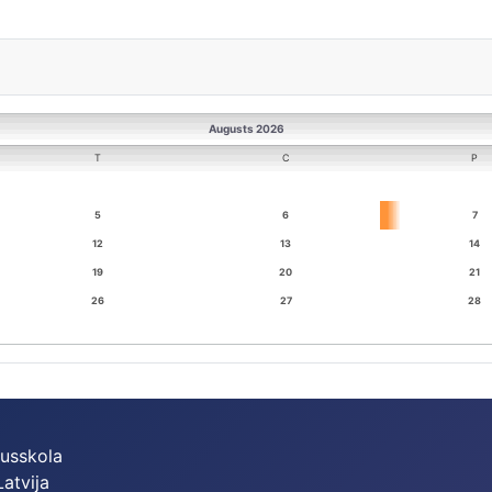
Augusts 2026
T
C
P
5
6
7
12
13
14
19
20
21
26
27
28
dusskola
Latvija