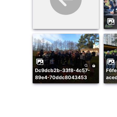
dc9dcb2b-33f8-4c57-
f6fea966-cfe8-4c14-
89e4-70ddc8043453
ace