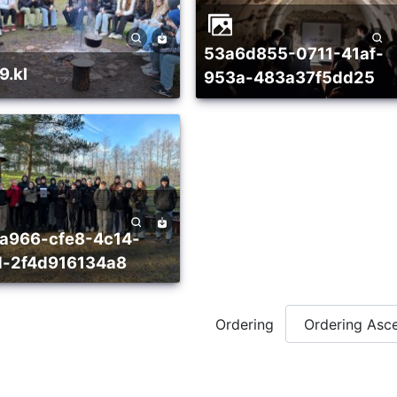
53a6d855-0711-41af-
9.kl
953a-483a37f5dd25
d-2f4d916134a8
Ordering