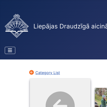
Liepājas Draudzīgā aicin
Category List