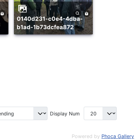
0140d231-c0e4-4dba-
b1ad-1b73dcfea872
Display Num
Powered by
Phoca Gallery