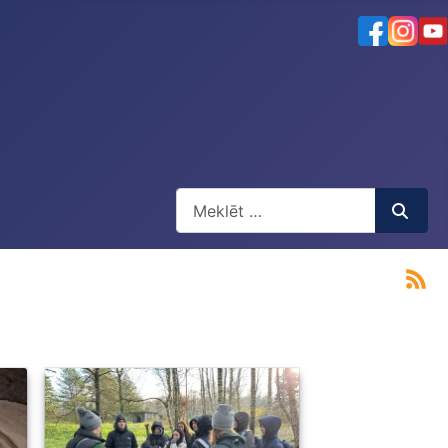
Meklēt
Type 2 or more characters for result