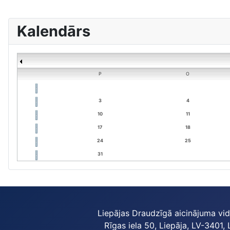
Kalendārs
P
O
3
4
10
11
17
18
24
25
31
Liepājas Draudzīgā aicinājuma vi
Rīgas iela 50, Liepāja, LV-3401, 