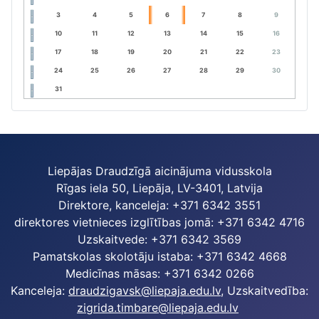
3
4
5
6
7
8
9
10
11
12
13
14
15
16
17
18
19
20
21
22
23
24
25
26
27
28
29
30
31
Liepājas Draudzīgā aicinājuma vidusskola
Rīgas iela 50, Liepāja, LV-3401, Latvija
Direktore, kanceleja: +371 6342 3551
direktores vietnieces izglītības jomā: +371 6342 4716
Uzskaitvede: +371 6342 3569
Pamatskolas skolotāju istaba: +371 6342 4668
Medicīnas māsas: +371 6342 0266
Kanceleja:
draudzigavsk@liepaja.edu.lv
, Uzskaitvedība:
zigrida.timbare@liepaja.edu.lv