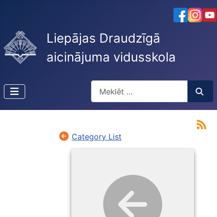
Liepājas Draudzīgā
aicinājuma vidusskola
Meklēt
Type 2 or more characters for resu
Category List