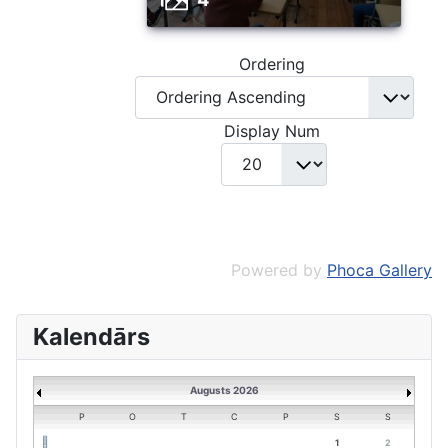
Ordering
Display Num
Powered by
Phoca Gallery
Kalendārs
Augusts 2026
P
O
T
C
P
S
S
1
2