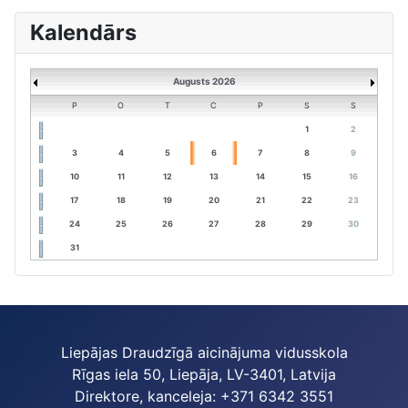
Kalendārs
Augusts 2026
P
O
T
C
P
S
S
1
2
3
4
5
6
7
8
9
10
11
12
13
14
15
16
17
18
19
20
21
22
23
24
25
26
27
28
29
30
31
Liepājas Draudzīgā aicinājuma vidusskola
Rīgas iela 50, Liepāja, LV-3401, Latvija
Direktore, kanceleja: +371 6342 3551