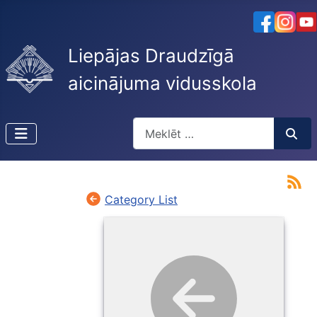
Liepājas Draudzīgā
aicinājuma vidusskola
Meklēt
Type 2 or more characters for resu
Category List