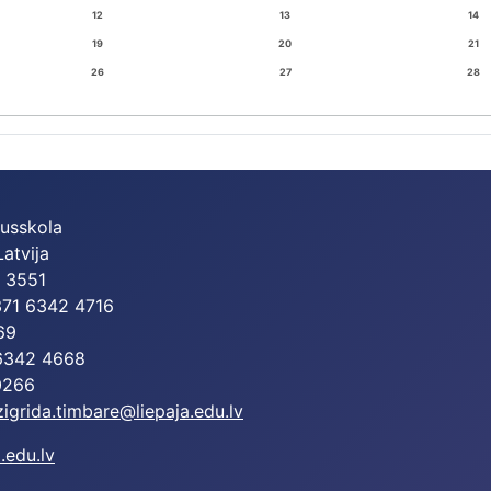
12
13
14
19
20
21
26
27
28
dusskola
Latvija
2 3551
+371 6342 4716
69
 6342 4668
0266
zigrida.timbare@liepaja.edu.lv
.edu.lv