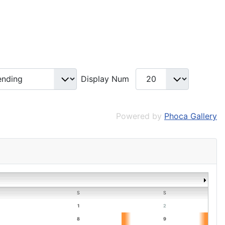
Display Num
Powered by
Phoca Gallery
S
S
1
2
8
9