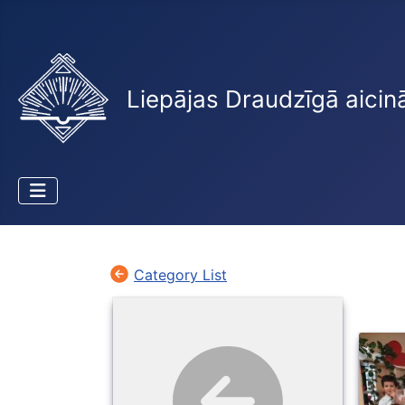
Liepājas Draudzīgā aicin
Category List