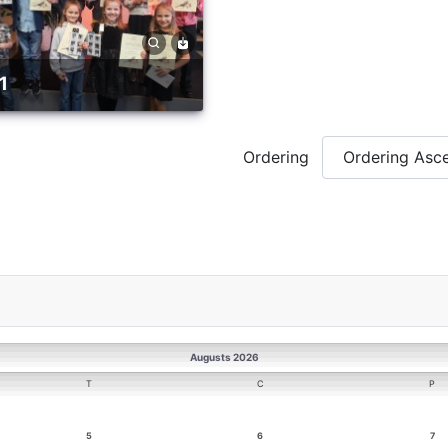
1
Ordering
Augusts 2026
T
C
P
5
6
7