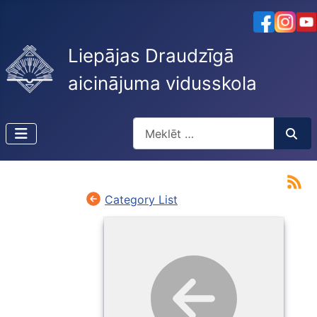
Liepājas Draudzīgā
aicinājuma vidusskola
Meklēt
Type 2 or more characters for resu
Category List