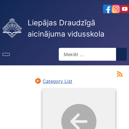
Liepājas Draudzīgā
aicinājuma vidusskola
Meklēt
Type 2 or more characters for re
Category List