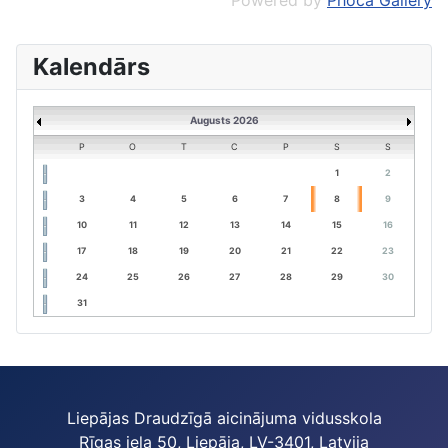
Kalendārs
Augusts 2026
P
O
T
C
P
S
S
1
2
3
4
5
6
7
8
9
10
11
12
13
14
15
16
17
18
19
20
21
22
23
24
25
26
27
28
29
30
31
Liepājas Draudzīgā aicinājuma vidusskola
Rīgas iela 50, Liepāja, LV-3401, Latvija