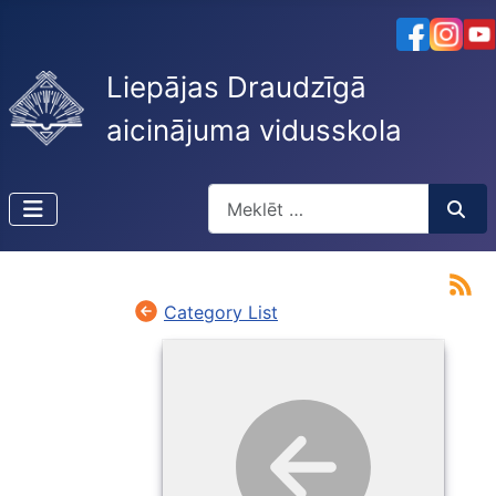
Liepājas Draudzīgā
aicinājuma vidusskola
Meklēt
Type 2 or more characters for resu
Category List