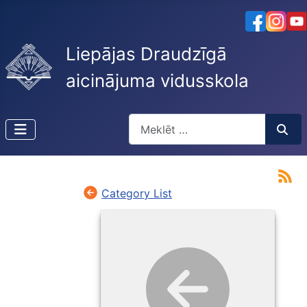
Liepājas Draudzīgā
aicinājuma vidusskola
Meklēt
Type 2 or more characters for resu
Category List