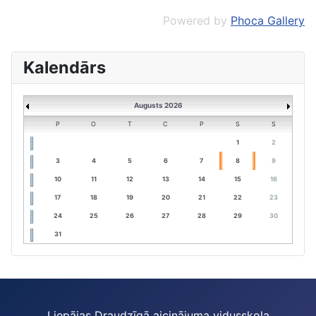
Powered by
Phoca Gallery
Kalendārs
Augusts 2026
P
O
T
C
P
S
S
1
2
3
4
5
6
7
8
9
10
11
12
13
14
15
16
17
18
19
20
21
22
23
24
25
26
27
28
29
30
31
Liepājas Draudzīgā aicinājuma vidusskola