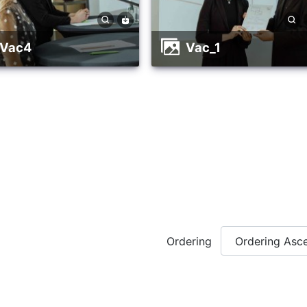
vac4
vac_1
Ordering