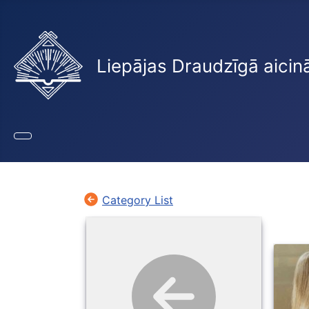
Liepājas Draudzīgā aicin
Category List