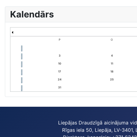
Kalendārs
P
O
3
4
10
11
17
18
24
25
31
Liepājas Draudzīgā aicinājuma vi
Rīgas iela 50, Liepāja, LV-3401, 