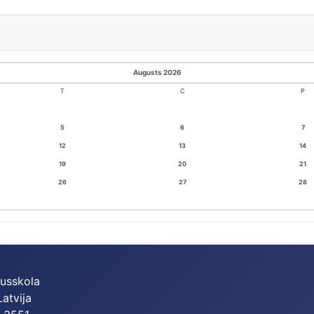
Augusts 2026
T
C
P
5
6
7
12
13
14
19
20
21
26
27
28
dusskola
Latvija