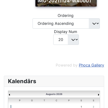
IMG-20211124-WA0001
Ordering
Display Num
Powered by
Phoca Gallery
Kalendārs
Augusts 2026
P
O
T
C
P
S
S
1
2