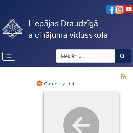
Liepājas Draudzīgā
aicinājuma vidusskola
Meklēt
Type 2 or more characters for resu
Category List