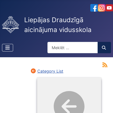
Liepājas Draudzīgā
aicinājuma vidusskola
Meklēt
Type 2 or more characters for resu
Category List