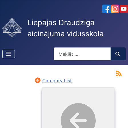
Liepājas Draudzīgā
aicinājuma vidusskola
Meklēt
Type 2 or more characters for resu
Category List