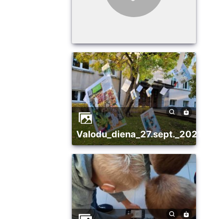
valodu_diena_27.sept._2021_1