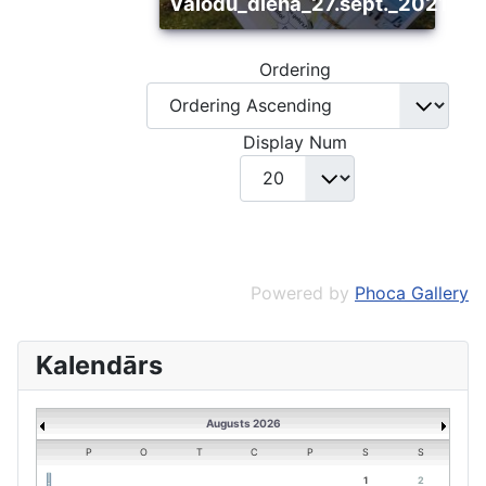
valodu_diena_27.sept._2021_5_
Ordering
Display Num
Powered by
Phoca Gallery
Kalendārs
Augusts 2026
P
O
T
C
P
S
S
1
2