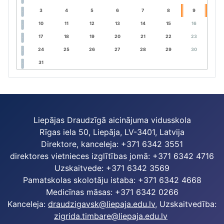
3
4
5
6
7
8
9
10
11
12
13
14
15
16
17
18
19
20
21
22
23
24
25
26
27
28
29
30
31
Liepājas Draudzīgā aicinājuma vidusskola
Rīgas iela 50, Liepāja, LV-3401, Latvija
Direktore, kanceleja: +371 6342 3551
direktores vietnieces izglītības jomā: +371 6342 4716
Uzskaitvede: +371 6342 3569
Pamatskolas skolotāju istaba: +371 6342 4668
Medicīnas māsas: +371 6342 0266
Kanceleja:
draudzigavsk@liepaja.edu.lv
, Uzskaitvedība:
zigrida.timbare@liepaja.edu.lv