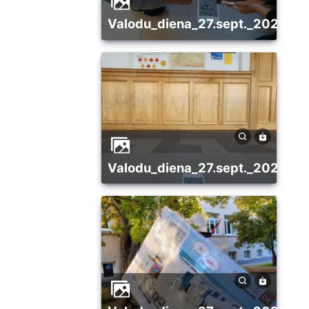
valodu_diena_27.sept._2021_2_
valodu_diena_27.sept._2021_3_