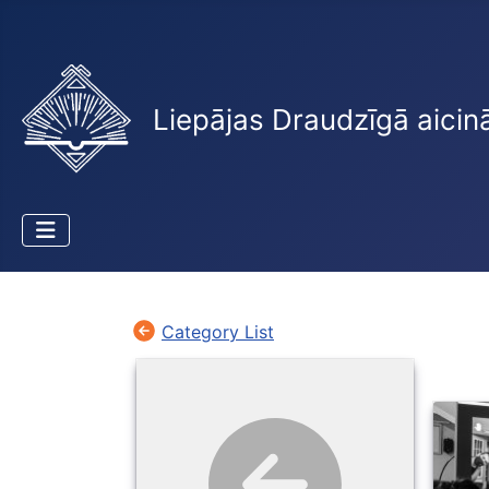
Liepājas Draudzīgā aicin
Category List