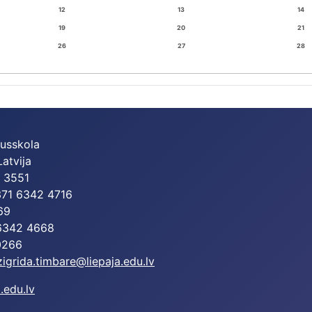
12
13
14
19
20
21
26
27
28
dusskola
Latvija
2 3551
+371 6342 4716
69
 6342 4668
0266
zigrida.timbare@liepaja.edu.lv
.edu.lv