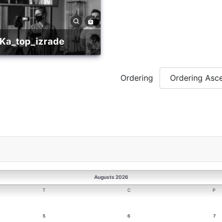
ka_top_izrade
Ordering
Augusts 2026
T
C
P
5
6
7