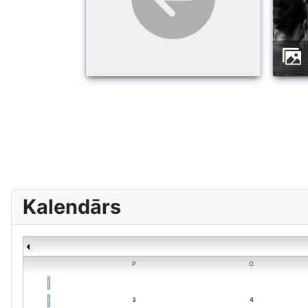
Kalendārs
P
O
3
4