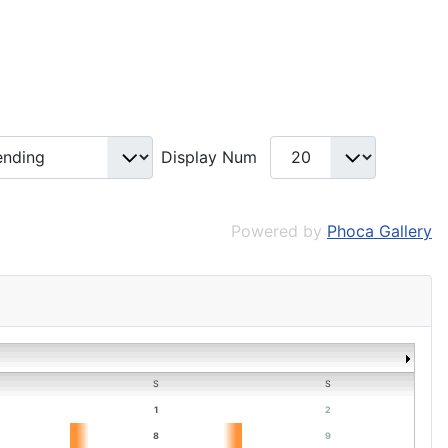
Display Num
Powered by
Phoca Gallery
S
S
1
2
8
9