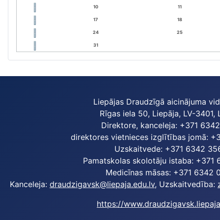
10
11
17
18
24
25
31
Liepājas Draudzīgā aicinājuma vi
Rīgas iela 50, Liepāja, LV-3401, 
Direktore, kanceleja: +371 634
direktores vietnieces izglītības jomā: 
Uzskaitvede: +371 6342 35
Pamatskolas skolotāju istaba: +371
Medicīnas māsas: +371 6342 
Kanceleja:
draudzigavsk@liepaja.edu.lv
, Uzskaitvedība:
https://www.draudzigavsk.liepaja