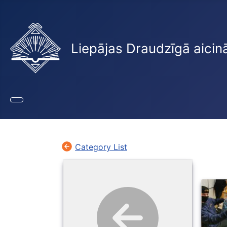
Liepājas Draudzīgā aicin
Category List