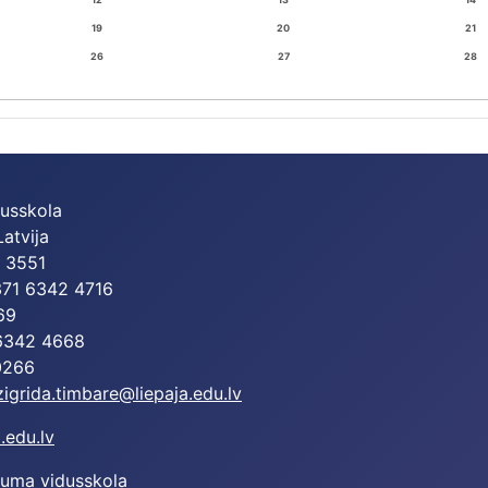
19
20
21
26
27
28
dusskola
Latvija
2 3551
+371 6342 4716
69
 6342 4668
0266
zigrida.timbare@liepaja.edu.lv
.edu.lv
juma vidusskola