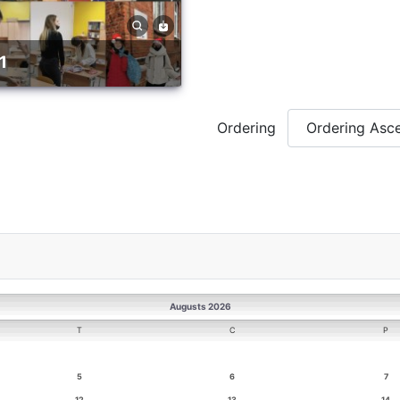
1
Ordering
Augusts 2026
T
C
P
5
6
7
12
13
14