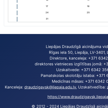
17
18
24
25
31
Liepājas Draudzīgā aicinājuma vi
Rīgas iela 50, Liepāja, LV-3401, 
Direktore, kanceleja: +371 634
direktores vietnieces izglītības jomā: 
Uzskaitvede: +371 6342 35
Pamatskolas skolotāju istaba: +371
Medicīnas māsas: +371 6342 
Kanceleja:
draudzigavsk@liepaja.edu.lv
, Uzskaitvedība:
https://www.draudzigavsk.liepaja
© 2012 - 2024 Liepājas Draudzīgā aicinā