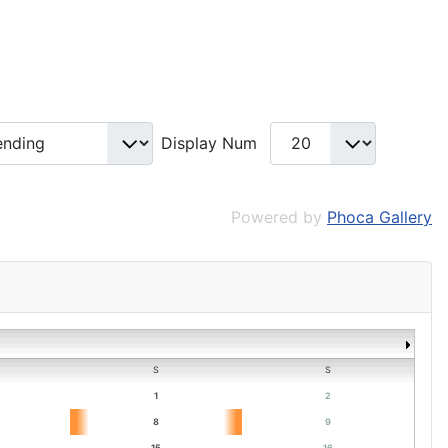
Display Num
Powered by
Phoca Gallery
S
S
1
2
8
9
15
16