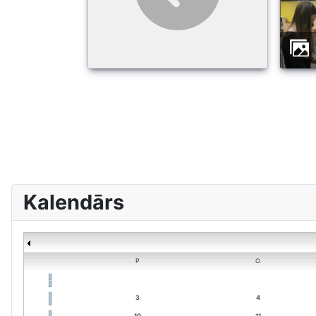
Kalendārs
P
O
3
4
10
11