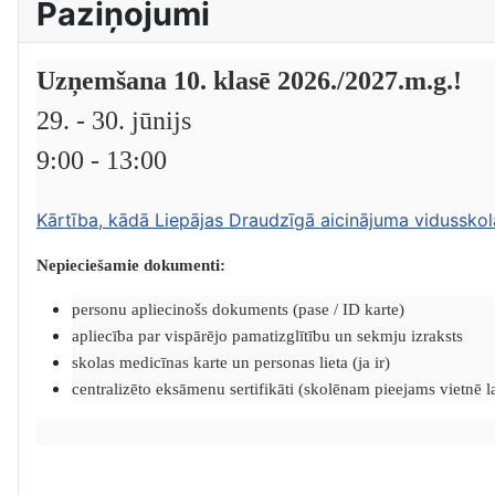
Paziņojumi
Uzņemšana 10. klasē 2026./2027.m.g.!
29. - 30. jūnijs
9:00 - 13:00
Kārtība, kādā Liepājas Draudzīgā aicinājuma vidusskol
Nepieciešamie dokumenti:
personu apliecinošs dokuments (pase / ID karte)
apliecība par vispārējo pamatizglītību un sekmju izraksts
skolas medicīnas karte un personas lieta (ja ir)
centralizēto eksāmenu sertifikāti (skolēnam pieejams vietnē lat