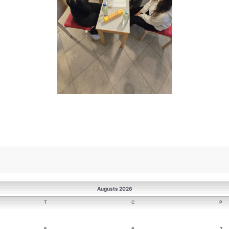
Augusts 2026
T
C
P
5
6
7