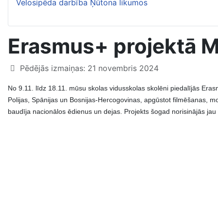
Velosipēda darbība Ņūtona likumos
Erasmus+ projektā M
Pēdējās izmaiņas: 21 novembris 2024
No 9.11. līdz 18.11. mūsu skolas vidusskolas skolēni piedalījās Eras
Polijas, Spānijas un Bosnijas-Hercogovinas, apgūstot filmēšanas, mont
baudīja nacionālos ēdienus un dejas. Projekts šogad norisinājās jau 3