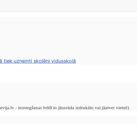
ā tiek uzņemti skolēni vidusskolā
vija.lv - iesniegšanas brīdī to jāuzrāda izdrukātu vai jāatver vietnē)