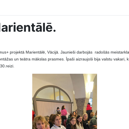
arientālē.
mus+ projektā Marientālē, Vācijā. Jaunieši darbojās radošās meistarklasē
āžas un teātra mākslas prasmes. Īpaši aizraujoši bija valstu vakari, kur
0.reizi.