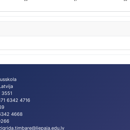
dusskola
Latvija
2 3551
+371 6342 4716
69
 6342 4668
0266
zigrida.timbare@liepaja.edu.lv