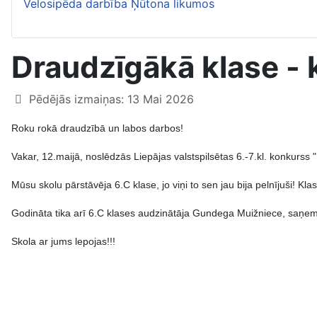
Velosipēda darbība Ņūtona likumos
Draudzīgākā klase - 
Pēdējās izmaiņas: 13 Mai 2026
Roku rokā draudzībā un labos darbos!
Vakar, 12.maijā, noslēdzās Liepājas valstspilsētas 6.-7.kl. konkurss 
Mūsu skolu pārstāvēja 6.C klase, jo viņi to sen jau bija pelnījuši! Kl
Godināta tika arī 6.C klases audzinātāja Gundega Muižniece, saņem
Skola ar jums lepojas!!!