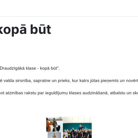
kopā būt
"Draudzīgākā klase - kopā būt".
asē valda sirsnība, sapratne un prieks, kur katrs jūtas pieņemts un novērt
ot atzinības rakstu par ieguldījumu klases audzināšanā, atbalstu un s