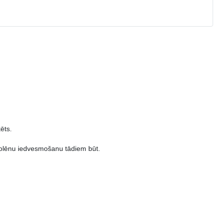
ēts.
kolēnu iedvesmošanu tādiem būt.