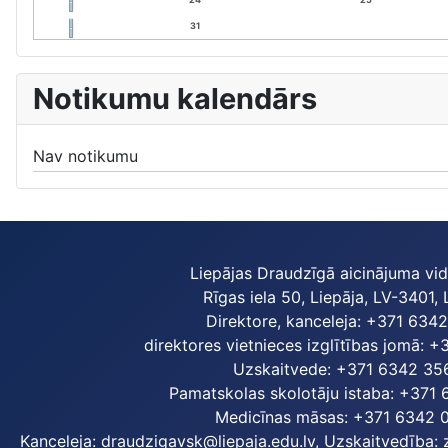
31
Notikumu kalendārs
Nav notikumu
Liepājas Draudzīgā aicinājuma vi
Rīgas iela 50, Liepāja, LV-3401, 
Direktore, kanceleja: +371 634
direktores vietnieces izglītības jomā: 
Uzskaitvede: +371 6342 35
Pamatskolas skolotāju istaba: +371
Medicīnas māsas: +371 6342 
Kanceleja:
draudzigavsk@liepaja.edu.lv
, Uzskaitvedība: