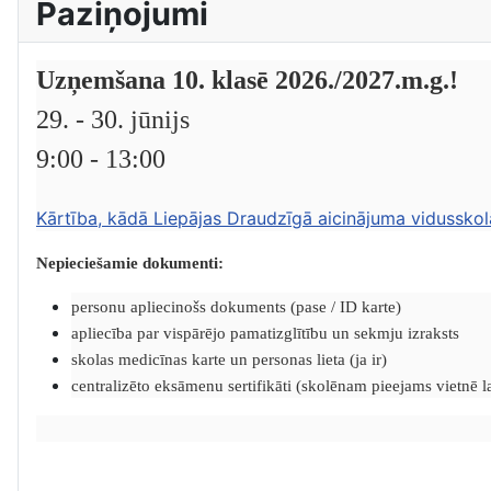
Paziņojumi
Uzņemšana 10. klasē 2026./2027.m.g.!
29. - 30. jūnijs
9:00 - 13:00
Kārtība, kādā Liepājas Draudzīgā aicinājuma vidusskol
Nepieciešamie dokumenti:
personu apliecinošs dokuments (pase / ID karte)
apliecība par vispārējo pamatizglītību un sekmju izraksts
skolas medicīnas karte un personas lieta (ja ir)
centralizēto eksāmenu sertifikāti (skolēnam pieejams vietnē lat