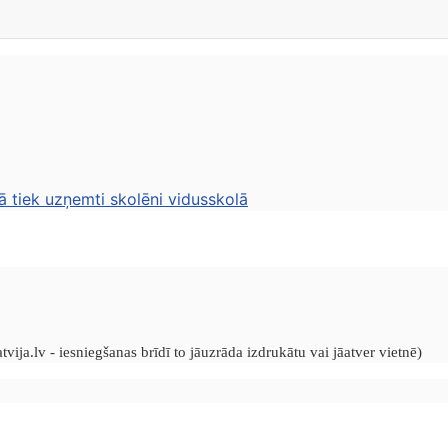
ā tiek uzņemti skolēni vidusskolā
vija.lv - iesniegšanas brīdī to jāuzrāda izdrukātu vai jāatver vietnē)