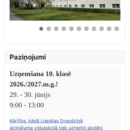
0
Paziņojumi
Uzņemšana 10. klasē
2026./2027.m.g.!
29. - 30. jūnijs
9:00 - 13:00
Kārtība, kādā Liepājas Draudzīgā
aicinājuma vidusskolā tiek uzņemti skolēni