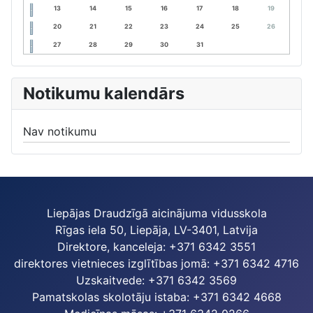
13
14
15
16
17
18
19
20
21
22
23
24
25
26
27
28
29
30
31
Notikumu kalendārs
Nav notikumu
Liepājas Draudzīgā aicinājuma vidusskola
Rīgas iela 50, Liepāja, LV-3401, Latvija
Direktore, kanceleja: +371 6342 3551
direktores vietnieces izglītības jomā: +371 6342 4716
Uzskaitvede: +371 6342 3569
Pamatskolas skolotāju istaba: +371 6342 4668