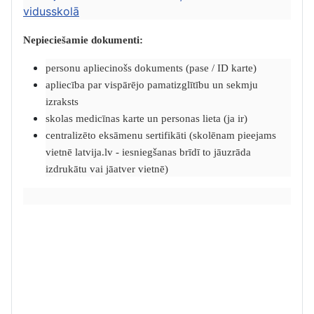
vidusskolā
Nepieciešamie dokumenti:
personu apliecinošs dokuments (pase / ID karte)
apliecība par vispārējo pamatizglītību un sekmju
izraksts
skolas medicīnas karte un personas lieta (ja ir)
centralizēto eksāmenu sertifikāti (skolēnam pieejams
vietnē latvija.lv - iesniegšanas brīdī to jāuzrāda
izdrukātu vai jāatver vietnē)