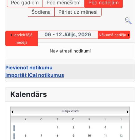
Pēc gadiem
Pēc mēnešiem
Pēc nedēļām
Šodiena
Pāriet uz mēnesi
06 - 12 Jūlijs, 2026
Iepriekšējā
Nākamā nedēļa
nedēļa
Nav atrasti notikumi
Pievienot notikumu
Importēt iCal notikumus
Kalendārs
Jūlijs 2026
P
O
T
C
P
S
S
1
2
3
4
5
6
7
8
9
10
11
12