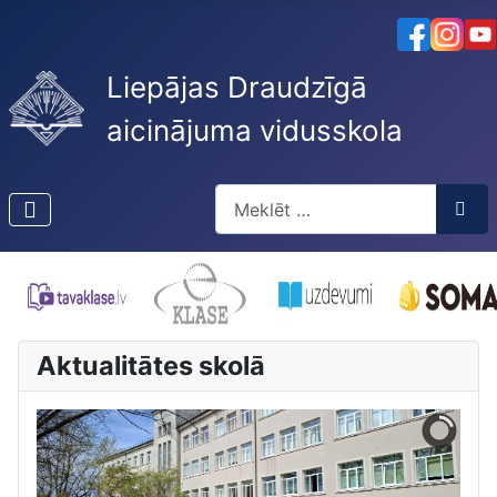
Liepājas Draudzīgā
aicinājuma vidusskola
Meklēt
Type 2 or more characters for res
Aktualitātes skolā