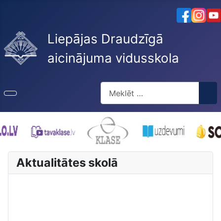
Liepājas Draudzīgā
aicinājuma vidusskola
Meklēt
Type 2 or more characters for re
Aktualitātes skolā