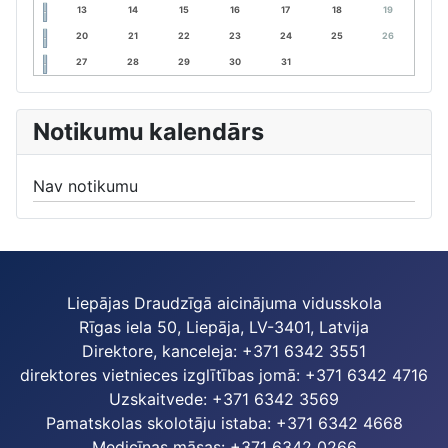
13
14
15
16
17
18
19
20
21
22
23
24
25
26
27
28
29
30
31
Notikumu kalendārs
Nav notikumu
Liepājas Draudzīgā aicinājuma vidusskola
Rīgas iela 50, Liepāja, LV-3401, Latvija
Direktore, kanceleja: +371 6342 3551
direktores vietnieces izglītības jomā: +371 6342 4716
Uzskaitvede: +371 6342 3569
Pamatskolas skolotāju istaba: +371 6342 4668
Medicīnas māsas: +371 6342 0266