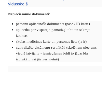
vidusskolā
Nepieciešamie dokumenti:
personu apliecinošs dokuments (pase / ID karte)
apliecība par vispārējo pamatizglītību un sekmju
izraksts
skolas medicīnas karte un personas lieta (ja ir)
centralizēto eksāmenu sertifikāti (skolēnam pieejams
vietnē latvija.lv - iesniegšanas brīdī to jāuzrāda
izdrukātu vai jāatver vietnē)