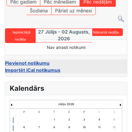
Pēc gadiem
Pēc mēnešiem
Pēc nedēļām
Šodiena
Pāriet uz mēnesi
27 Jūlijs - 02 Augusts,
Iepriekšējā
Nākamā nedēļa
2026
nedēļa
Nav atrasti notikumi
Pievienot notikumu
Importēt iCal notikumus
Kalendārs
Jūlijs 2026
P
O
T
C
P
S
S
1
2
3
4
5
6
7
8
9
10
11
12