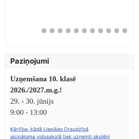
0
Paziņojumi
Uzņemšana 10. klasē
2026./2027.m.g.!
29. - 30. jūnijs
9:00 - 13:00
Kārtība, kādā Liepājas Draudzīgā
aicinājuma vidusskolā tiek uzņemti skolēni