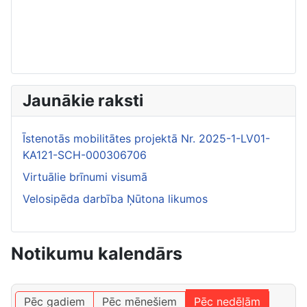
Jaunākie raksti
Īstenotās mobilitātes projektā Nr. 2025-1-LV01-
KA121-SCH-000306706
Virtuālie brīnumi visumā
Velosipēda darbība Ņūtona likumos
Notikumu kalendārs
Pēc gadiem
Pēc mēnešiem
Pēc nedēļām