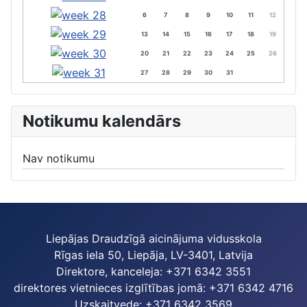
6
7
8
9
10
11
12
13
14
15
16
17
18
19
20
21
22
23
24
25
26
27
28
29
30
31
Notikumu kalendārs
Nav notikumu
Liepājas Draudzīgā aicinājuma vidusskola
Rīgas iela 50, Liepāja, LV-3401, Latvija
Direktore, kanceleja: +371 6342 3551
direktores vietnieces izglītības jomā: +371 6342 4716
Uzskaitvede: +371 6342 3569