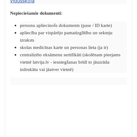
vidusskolā
Nepieciešamie dokumenti:
personu apliecinošs dokuments (pase / ID karte)
apliecība par vispārējo pamatizglītību un sekmju
izraksts
skolas medicīnas karte un personas lieta (ja ir)
centralizēto eksāmenu sertifikāti (skolēnam pieejams
vietnē latvija.lv - iesniegšanas brīdī to jāuzrāda
izdrukātu vai jāatver vietnē)