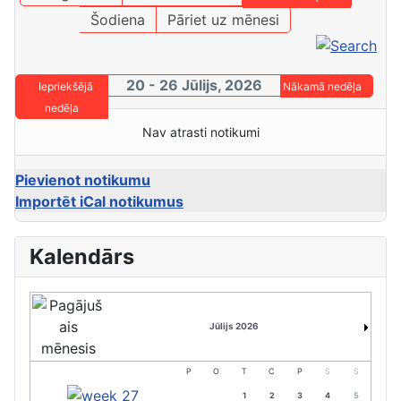
Šodiena
Pāriet uz mēnesi
20 - 26 Jūlijs, 2026
Iepriekšējā
Nākamā nedēļa
nedēļa
Nav atrasti notikumi
Pievienot notikumu
Importēt iCal notikumus
Kalendārs
Jūlijs 2026
P
O
T
C
P
S
S
1
2
3
4
5