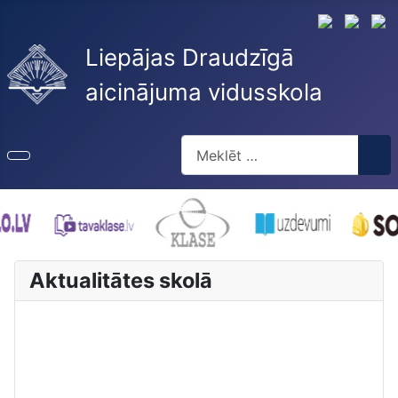
Liepājas Draudzīgā
aicinājuma vidusskola
Meklēt
Type 2 or more characters for re
Aktualitātes skolā