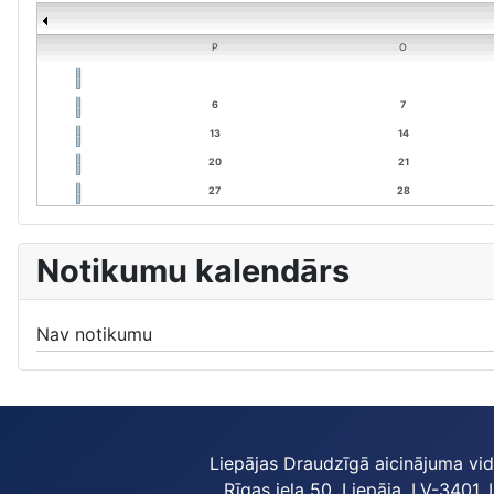
P
O
6
7
13
14
20
21
27
28
Notikumu kalendārs
Nav notikumu
Liepājas Draudzīgā aicinājuma vi
Rīgas iela 50, Liepāja, LV-3401, 