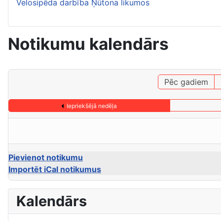
Velosipēda darbība Ņūtona likumos
Notikumu kalendārs
Pēc gadiem
Iepriekšējā nedēļa
Pievienot notikumu
Importēt iCal notikumus
Kalendārs