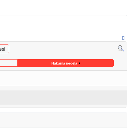
esi
Nākamā nedēļa