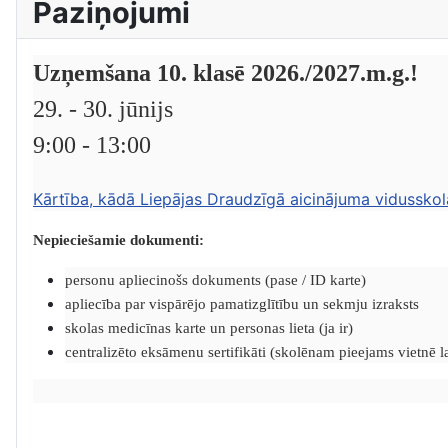
Paziņojumi
Uzņemšana 10. klasē 2026./2027.m.g.!
29. - 30. jūnijs
9:00 - 13:00
Kārtība, kādā Liepājas Draudzīgā aicinājuma vidusskol
Nepieciešamie dokumenti:
personu apliecinošs dokuments (pase / ID karte)
apliecība par vispārējo pamatizglītību un sekmju izraksts
skolas medicīnas karte un personas lieta (ja ir)
centralizēto eksāmenu sertifikāti (skolēnam pieejams vietnē lat