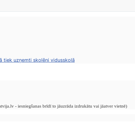
ā tiek uzņemti skolēni vidusskolā
vija.lv - iesniegšanas brīdī to jāuzrāda izdrukātu vai jāatver vietnē)