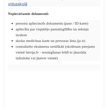
vidusskolā
Nepieciešamie dokumenti:
personu apliecinošs dokuments (pase / ID karte)
apliecība par vispārējo pamatizglītību un sekmju
izraksts
skolas medicīnas karte un personas lieta (ja ir)
centralizēto eksāmenu sertifikāti (skolēnam pieejams
vietnē latvija.lv - iesniegšanas brīdī to jāuzrāda
izdrukātu vai jāatver vietnē)