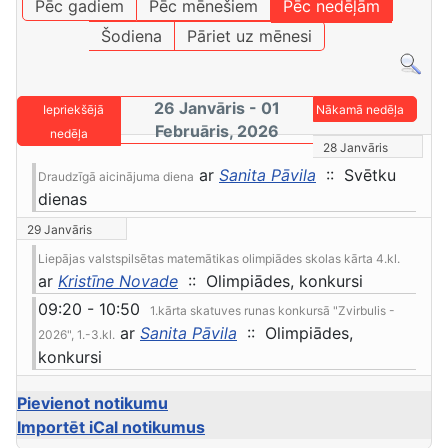
Pēc gadiem
Pēc mēnešiem
Pēc nedēļām
Šodiena
Pāriet uz mēnesi
26 Janvāris - 01
Iepriekšējā
Nākamā nedēļa
Februāris, 2026
nedēļa
28 Janvāris
ar
Sanita Pāvila
:: Svētku
Draudzīgā aicinājuma diena
dienas
29 Janvāris
Liepājas valstspilsētas matemātikas olimpiādes skolas kārta 4.kl.
ar
Kristīne Novade
:: Olimpiādes, konkursi
09:20 - 10:50
1.kārta skatuves runas konkursā "Zvirbulis -
ar
Sanita Pāvila
:: Olimpiādes,
2026", 1.-3.kl.
konkursi
Pievienot notikumu
Importēt iCal notikumus