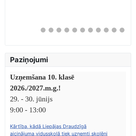
0
Paziņojumi
Uzņemšana 10. klasē
2026./2027.m.g.!
29. - 30. jūnijs
9:00 - 13:00
Kārtība, kādā Liepājas Draudzīgā
aicinājuma vidusskolā tiek uzņemti skolēni