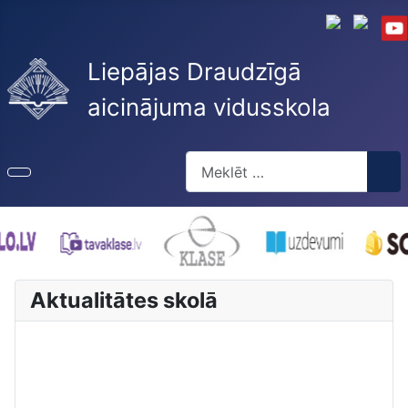
Liepājas Draudzīgā
aicinājuma vidusskola
Meklēt
Type 2 or more characters for re
Aktualitātes skolā