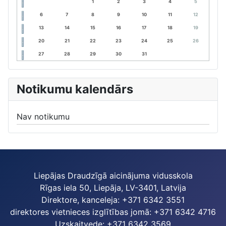
1
2
3
4
5
6
7
8
9
10
11
12
13
14
15
16
17
18
19
20
21
22
23
24
25
26
27
28
29
30
31
Notikumu kalendārs
Nav notikumu
Liepājas Draudzīgā aicinājuma vidusskola
Rīgas iela 50, Liepāja, LV-3401, Latvija
Direktore, kanceleja: +371 6342 3551
direktores vietnieces izglītības jomā: +371 6342 4716
Uzskaitvede: +371 6342 3569