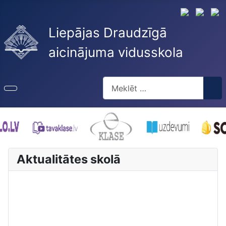
Liepājas Draudzīgā
aicinājuma vidusskola
Meklēt
Type 2 or more characters for re
Aktualitātes skolā