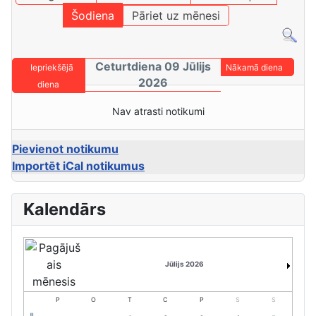
Šodiena
Pāriet uz mēnesi
Ceturtdiena 09 Jūlijs
Iepriekšējā
Nākamā diena
2026
diena
Nav atrasti notikumi
Pievienot notikumu
Importēt iCal notikumus
Kalendārs
Jūlijs 2026
P
O
T
C
P
S
S