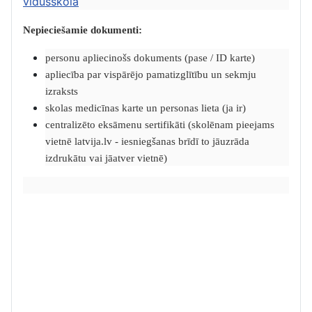
vidusskolā
Nepieciešamie dokumenti:
personu apliecinošs dokuments (pase / ID karte)
apliecība par vispārējo pamatizglītību un sekmju
izraksts
skolas medicīnas karte un personas lieta (ja ir)
centralizēto eksāmenu sertifikāti (skolēnam pieejams
vietnē latvija.lv - iesniegšanas brīdī to jāuzrāda
izdrukātu vai jāatver vietnē)