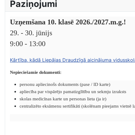
Paziņojumi
Uzņemšana 10. klasē 2026./2027.m.g.!
29. - 30. jūnijs
9:00 - 13:00
Kārtība, kādā Liepājas Draudzīgā aicinājuma vidusskol
Nepieciešamie dokumenti:
personu apliecinošs dokuments (pase / ID karte)
apliecība par vispārējo pamatizglītību un sekmju izraksts
skolas medicīnas karte un personas lieta (ja ir)
centralizēto eksāmenu sertifikāti (skolēnam pieejams vietnē lat