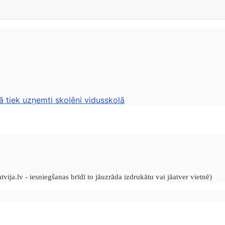
ā tiek uzņemti skolēni vidusskolā
vija.lv - iesniegšanas brīdī to jāuzrāda izdrukātu vai jāatver vietnē)