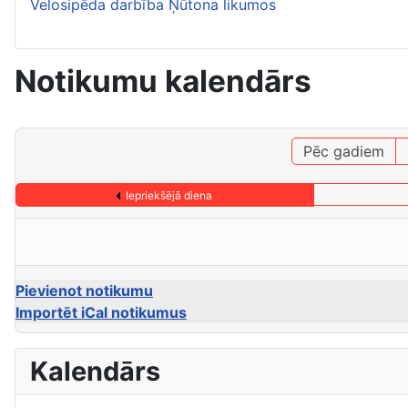
Velosipēda darbība Ņūtona likumos
Notikumu kalendārs
Pēc gadiem
Iepriekšējā diena
Pievienot notikumu
Importēt iCal notikumus
Kalendārs