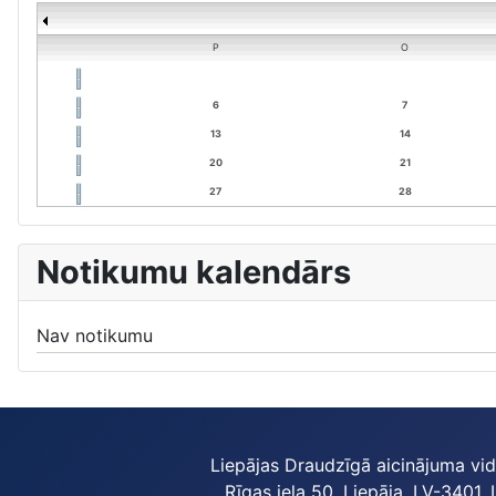
P
O
6
7
13
14
20
21
27
28
Notikumu kalendārs
Nav notikumu
Liepājas Draudzīgā aicinājuma vi
Rīgas iela 50, Liepāja, LV-3401, 