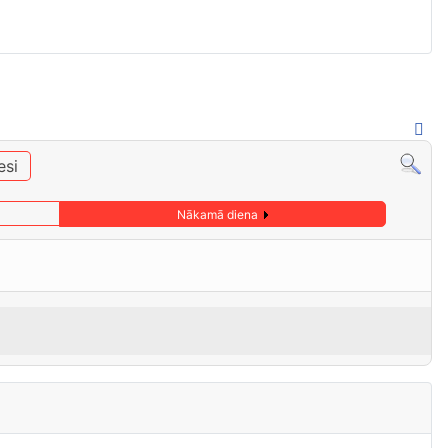
esi
Nākamā diena