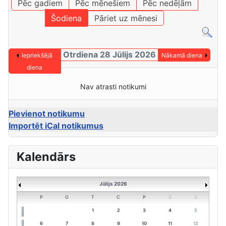
Pēc gadiem
Pēc mēnešiem
Pēc nedēļām
Šodiena
Pāriet uz mēnesi
Otrdiena 28 Jūlijs 2026
Iepriekšējā
Nākamā diena
diena
Nav atrasti notikumi
Pievienot notikumu
Importēt iCal notikumus
Kalendārs
Jūlijs 2026
P
O
T
C
P
S
S
1
2
3
4
5
6
7
8
9
10
11
12