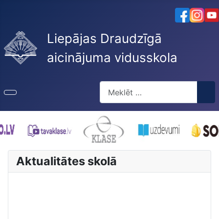
Liepājas Draudzīgā
aicinājuma vidusskola
Meklēt
Type 2 or more characters for re
Aktualitātes skolā