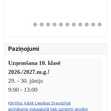
0
Paziņojumi
Uzņemšana 10. klasē
2026./2027.m.g.!
29. - 30. jūnijs
9:00 - 13:00
Kārtība, kādā Liepājas Draudzīgā
aicinājuma vidusskolā tiek uzņemti skolēni