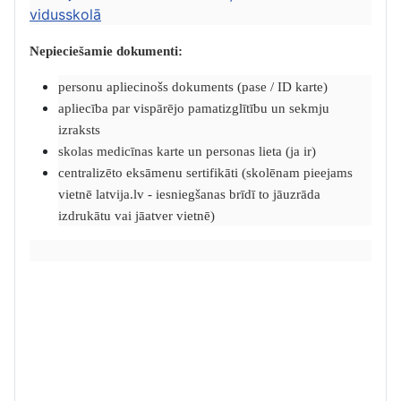
vidusskolā
Nepieciešamie dokumenti:
personu apliecinošs dokuments (pase / ID karte)
apliecība par vispārējo pamatizglītību un sekmju
izraksts
skolas medicīnas karte un personas lieta (ja ir)
centralizēto eksāmenu sertifikāti (skolēnam pieejams
vietnē latvija.lv - iesniegšanas brīdī to jāuzrāda
izdrukātu vai jāatver vietnē)