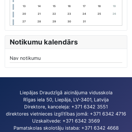
13
14
15
16
17
18
19
20
21
22
23
24
25
26
27
28
29
30
31
Notikumu kalendārs
Nav notikumu
Liepājas Draudzīgā aicinājuma vidusskola
Rīgas iela 50, Liepāja, LV-3401, Latvija
Direktore, kanceleja: +371 6342 3551
direktores vietnieces izglītības jomā: +371 6342 4716
Uzskaitvede: +371 6342 3569
Pamatskolas skolotāju istaba: +371 6342 4668