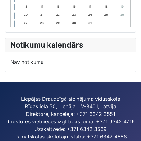
13
14
15
16
17
18
19
20
21
22
23
24
25
26
27
28
29
30
31
Notikumu kalendārs
Nav notikumu
Liepājas Draudzīgā aicinājuma vidusskola
Rīgas iela 50, Liepāja, LV-3401, Latvija
Direktore, kanceleja: +371 6342 3551
direktores vietnieces izglītības jomā: +371 6342 4716
Uzskaitvede: +371 6342 3569
Pamatskolas skolotāju istaba: +371 6342 4668