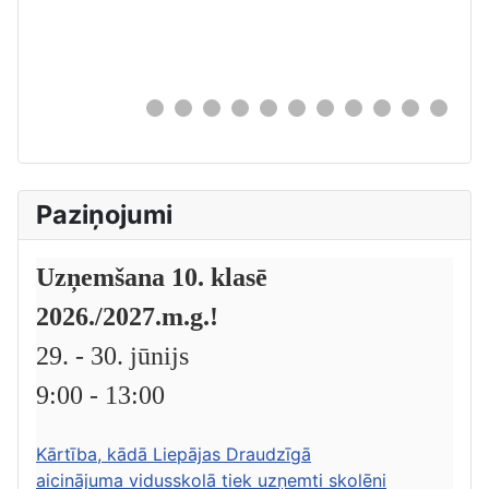
0
Paziņojumi
Uzņemšana 10. klasē
2026./2027.m.g.!
29. - 30. jūnijs
9:00 - 13:00
Kārtība, kādā Liepājas Draudzīgā
aicinājuma vidusskolā tiek uzņemti skolēni