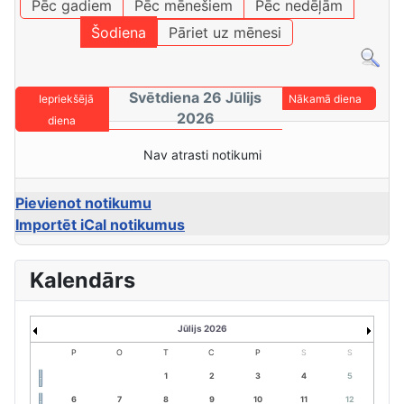
Pēc gadiem
Pēc mēnešiem
Pēc nedēļām
Šodiena
Pāriet uz mēnesi
Svētdiena 26 Jūlijs
Iepriekšējā
Nākamā diena
2026
diena
Nav atrasti notikumi
Pievienot notikumu
Importēt iCal notikumus
Kalendārs
Jūlijs 2026
P
O
T
C
P
S
S
1
2
3
4
5
6
7
8
9
10
11
12