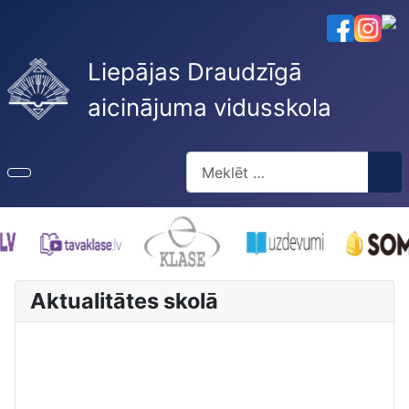
Liepājas Draudzīgā
aicinājuma vidusskola
Meklēt
Type 2 or more characters for re
Aktualitātes skolā