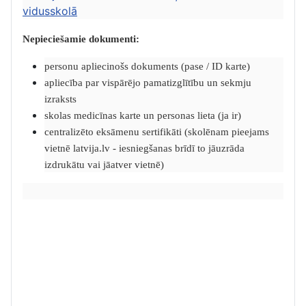
vidusskolā
Nepieciešamie dokumenti:
personu apliecinošs dokuments (pase / ID karte)
apliecība par vispārējo pamatizglītību un sekmju
izraksts
skolas medicīnas karte un personas lieta (ja ir)
centralizēto eksāmenu sertifikāti (skolēnam pieejams
vietnē latvija.lv - iesniegšanas brīdī to jāuzrāda
izdrukātu vai jāatver vietnē)