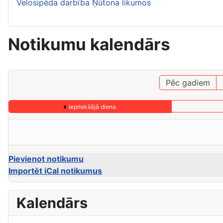
Velosipēda darbība Ņūtona likumos
Notikumu kalendārs
Pēc gadiem
Iepriekšējā diena
Pievienot notikumu
Importēt iCal notikumus
Kalendārs