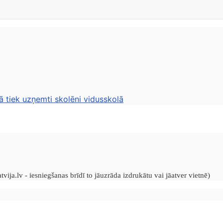
ā tiek uzņemti skolēni vidusskolā
vija.lv - iesniegšanas brīdī to jāuzrāda izdrukātu vai jāatver vietnē)