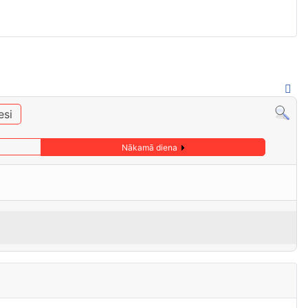
esi
Nākamā diena