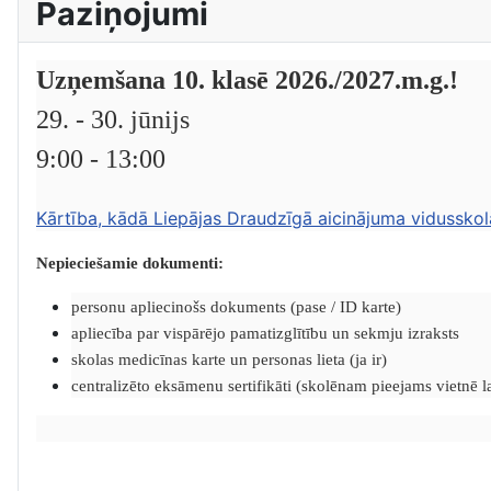
Paziņojumi
Uzņemšana 10. klasē 2026./2027.m.g.!
29. - 30. jūnijs
9:00 - 13:00
Kārtība, kādā Liepājas Draudzīgā aicinājuma vidusskol
Nepieciešamie dokumenti:
personu apliecinošs dokuments (pase / ID karte)
apliecība par vispārējo pamatizglītību un sekmju izraksts
skolas medicīnas karte un personas lieta (ja ir)
centralizēto eksāmenu sertifikāti (skolēnam pieejams vietnē lat