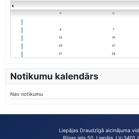
P
O
6
7
13
14
20
21
27
28
Notikumu kalendārs
Nav notikumu
Liepājas Draudzīgā aicinājuma vi
Rīgas iela 50, Liepāja, LV-3401, 